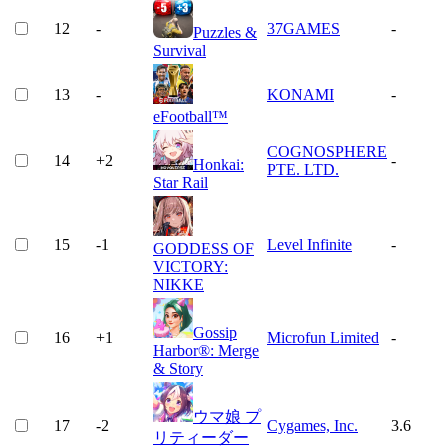
12
-
37GAMES
-
Puzzles &
Survival
13
-
KONAMI
-
eFootball™
COGNOSPHERE
14
+
2
-
Honkai:
PTE. LTD.
Star Rail
15
-1
Level Infinite
-
GODDESS OF
VICTORY:
NIKKE
Gossip
16
+
1
Microfun Limited
-
Harbor®: Merge
& Story
ウマ娘 プ
17
-2
Cygames, Inc.
3.6
リティーダー