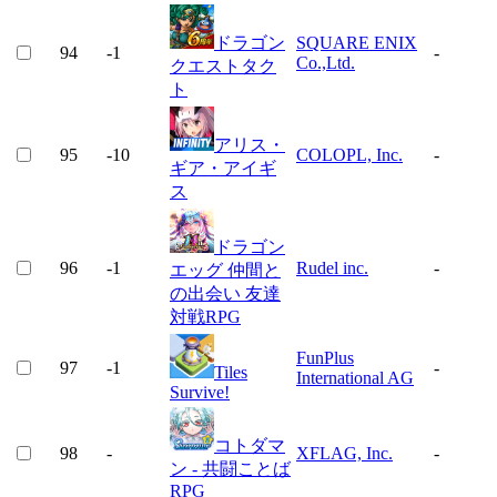
ドラゴン
SQUARE ENIX
94
-1
-
Co.,Ltd.
クエストタク
ト
アリス・
95
-10
COLOPL, Inc.
-
ギア・アイギ
ス
ドラゴン
96
-1
Rudel inc.
-
エッグ 仲間と
の出会い 友達
対戦RPG
FunPlus
97
-1
-
Tiles
International AG
Survive!
コトダマ
98
-
XFLAG, Inc.
-
ン ‐ 共闘ことば
RPG