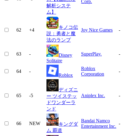
Corp.
解析システ
ム】
キノコ伝
62
+
4
Joy Nice Games
-
説：勇者と魔
法のランプ
63
-
SuperPlay.
-
Disney
Solitaire
Roblox
64
-
-
Corporation
Roblox
ディズニ
65
-5
Aniplex Inc.
-
ー ツイステッ
ドワンダーラ
ンド
Bandai Namco
66
NEW
-
キングダ
Entertainment Inc.
ム 覇道