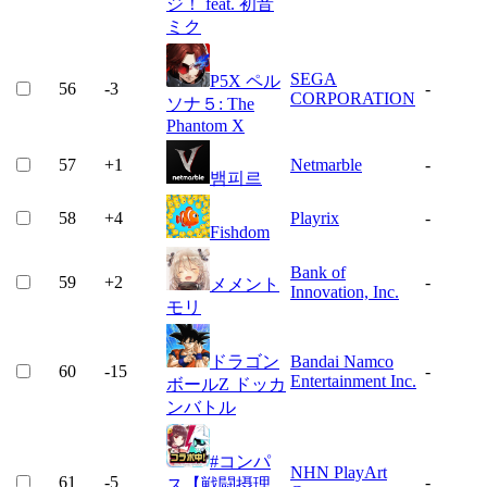
ジ！ feat. 初音
ミク
SEGA
P5X ペル
56
-3
-
CORPORATION
ソナ５: The
Phantom X
57
+
1
Netmarble
-
뱀피르
58
+
4
Playrix
-
Fishdom
Bank of
59
+
2
-
メメント
Innovation, Inc.
モリ
ドラゴン
Bandai Namco
60
-15
-
Entertainment Inc.
ボールZ ドッカ
ンバトル
#コンパ
NHN PlayArt
61
-5
-
ス【戦闘摂理