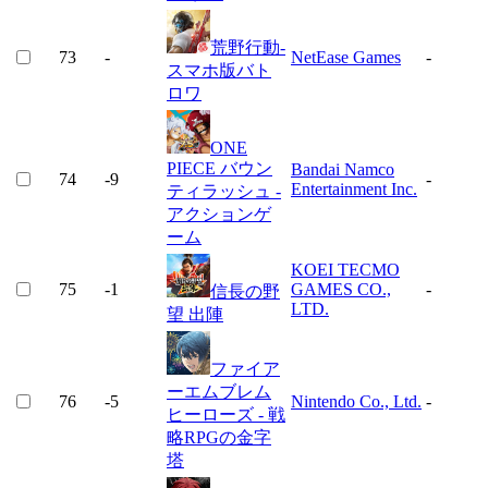
荒野行動-
73
-
NetEase Games
-
スマホ版バト
ロワ
ONE
PIECE バウン
Bandai Namco
74
-9
-
Entertainment Inc.
ティラッシュ -
アクションゲ
ーム
KOEI TECMO
75
-1
GAMES CO.,
-
信長の野
LTD.
望 出陣
ファイア
ーエムブレム
76
-5
Nintendo Co., Ltd.
-
ヒーローズ - 戦
略RPGの金字
塔