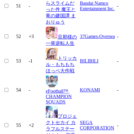
らスライムだ
Bandai Namco
51
-
-
Entertainment Inc.
った件 魔王と
竜の建国譚 ま
おりゅう
52
+
3
37Games-Oversea
-
旦那様の
一発逆転人生
トリッカ
53
-1
BILIBILI
-
ル・もちもち
ほっペ大作戦
54
-
KONAMI
-
eFootball™
CHAMPION
SQUADS
プロジェ
クトセカイ カ
SEGA
55
+
2
-
CORPORATION
ラフルステー