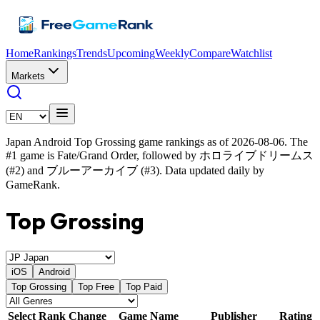
Home
Rankings
Trends
Upcoming
Weekly
Compare
Watchlist
Markets
Japan Android Top Grossing game rankings as of 2026-08-06. The
#1 game is Fate/Grand Order, followed by ホロライブドリームス
(#2) and ブルーアーカイブ (#3). Data updated daily by
GameRank.
Top Grossing
iOS
Android
Top Grossing
Top Free
Top Paid
Select
Rank
Change
Game Name
Publisher
Rating