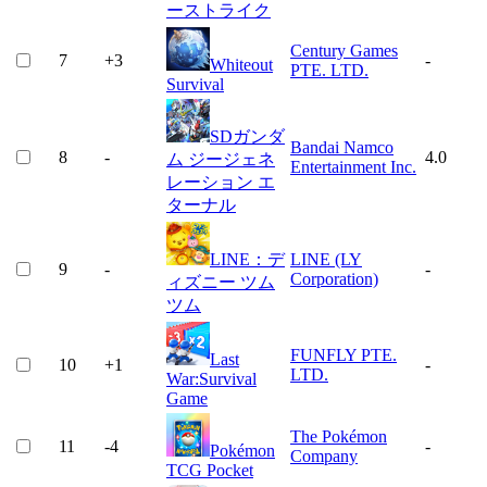
ーストライク
Century Games
7
+
3
-
Whiteout
PTE. LTD.
Survival
SDガンダ
Bandai Namco
8
-
4.0
ム ジージェネ
Entertainment Inc.
レーション エ
ターナル
LINE：デ
LINE (LY
9
-
-
Corporation)
ィズニー ツム
ツム
FUNFLY PTE.
Last
10
+
1
-
LTD.
War:Survival
Game
The Pokémon
11
-4
-
Pokémon
Company
TCG Pocket