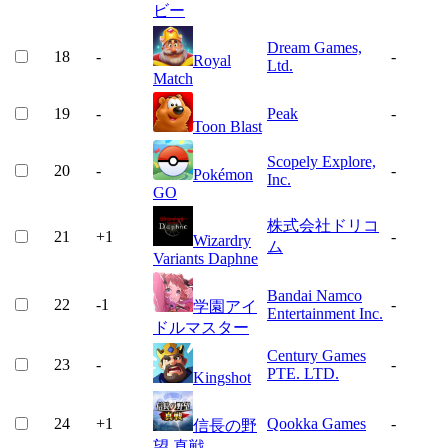
ビー
Dream Games,
18
-
-
Royal
Ltd.
Match
19
-
Peak
-
Toon Blast
Scopely Explore,
20
-
-
Pokémon
Inc.
GO
株式会社ドリコ
21
+
1
-
Wizardry
ム
Variants Daphne
Bandai Namco
22
-1
-
学園アイ
Entertainment Inc.
ドルマスター
Century Games
23
-
-
PTE. LTD.
Kingshot
24
+
1
Qookka Games
-
信長の野
望 真戦