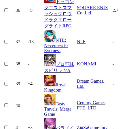
ドラゴン
クエストスマ
SQUARE ENIX
36
+
5
2.7
Co.,Ltd.
ッシュグロウ
ドラクエロー
グライトRPG
NTE:
37
-13
N2E
-
Neverness to
Everness
38
-
KONAMI
-
プロ野球
スピリッツA
Dream Games,
39
+
4
-
Royal
Ltd.
Kingdom
Century Games
Tasty
40
-
-
PTE. LTD.
Travels: Merge
Game
41
+
3
ZigZaGame Inc.
-
パラノイ