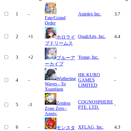
1
-
Aniplex Inc.
3.7
Fate/Grand
Order
2
+
1
QualiArts, Inc.
4.4
ホロライ
ブドリームス
3
+
2
Yostar, Inc.
-
ブルーア
ーカイブ
HK KURO
Wuthering
4
-
GAMES
-
Waves - To
LIMITED
Xuanfang
COGNOSPHERE
Zenless
5
-3
-
PTE. LTD.
Zone Zero -
Anniv.
6
-
XFLAG, Inc.
4.3
モンスタ