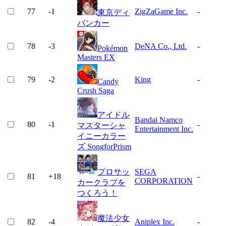
77
-1
ZigZaGame Inc.
-
東京ディ
バンカー
78
-3
DeNA Co., Ltd.
-
Pokémon
Masters EX
79
-2
King
-
Candy
Crush Saga
アイドル
Bandai Namco
80
-1
-
マスターシャ
Entertainment Inc.
イニーカラー
ズ SongforPrism
プロサッ
SEGA
81
+
18
-
CORPORATION
カークラブを
つくろう！
魔法少女
82
-4
Aniplex Inc.
-