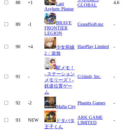
88
+
1
4.6
Last
GLOBAL
Asylum: Plague
BRAVE
89
-1
GrandSoft-inc
-
FRONTIER
LEGION
90
+
4
HaoPlay Limited
-
少女前線
2：追放
駅メモ！
- ステーション
91
-
G1dash, Inc.
-
メモリーズ！-
鉄道位置ゲー
ム
92
-2
Phantix Games
-
Mafia City
ARK GAME
93
NEW
-
ドタバタ
LIMITED
王子くん