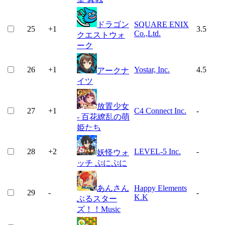
ドラゴン
SQUARE ENIX
25
+
1
3.5
Co.,Ltd.
クエストウォ
ーク
26
+
1
Yostar, Inc.
4.5
アークナ
イツ
放置少女
27
+
1
C4 Connect Inc.
-
- 百花繚乱の萌
姫たち
28
+
2
LEVEL-5 Inc.
-
妖怪ウォ
ッチ ぷにぷに
あんさん
Happy Elements
29
-
-
K.K
ぶるスター
ズ！！Music