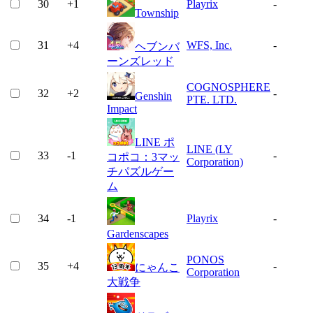
30
+
1
Playrix
-
Township
31
+
4
WFS, Inc.
-
ヘブンバ
ーンズレッド
COGNOSPHERE
32
+
2
-
Genshin
PTE. LTD.
Impact
LINE ポ
LINE (LY
33
-1
-
コポコ：3マッ
Corporation)
チパズルゲー
ム
34
-1
Playrix
-
Gardenscapes
PONOS
35
+
4
-
にゃんこ
Corporation
大戦争