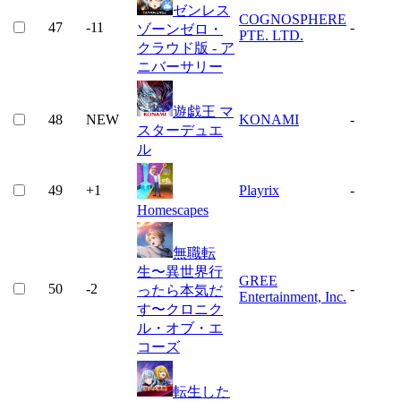
ゼンレス
COGNOSPHERE
47
-11
-
ゾーンゼロ・
PTE. LTD.
クラウド版 - ア
ニバーサリー
遊戯王 マ
48
NEW
KONAMI
-
スターデュエ
ル
49
+
1
Playrix
-
Homescapes
無職転
生〜異世界行
GREE
50
-2
-
ったら本気だ
Entertainment, Inc.
す〜クロニク
ル・オブ・エ
コーズ
転生した