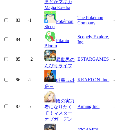
まどかマギカ
Magia Exedra
The Pokémon
83
-1
-
Pokémon
Company
Sleep
Scopely Explore,
84
-1
-
Pikmin
Inc.
Bloom
85
+
2
ESTARGAMES
-
異世界の
んびりライフ
86
-2
KRAFTON, Inc.
-
배틀그라
운드
陰の実力
87
-7
Aiming Inc.
-
者になりたく
て！マスター
オブガーデン
37GAMES