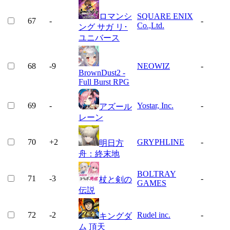
ロマンシ
SQUARE ENIX
67
-
-
Co.,Ltd.
ング サガ リ･
ユニバース
68
-9
NEOWIZ
-
BrownDust2 -
Full Burst RPG
69
-
Yostar, Inc.
-
アズール
レーン
70
+
2
GRYPHLINE
-
明日方
舟：終末地
BOLTRAY
71
-3
-
杖と剣の
GAMES
伝説
72
-2
Rudel inc.
-
キングダ
ム 頂天