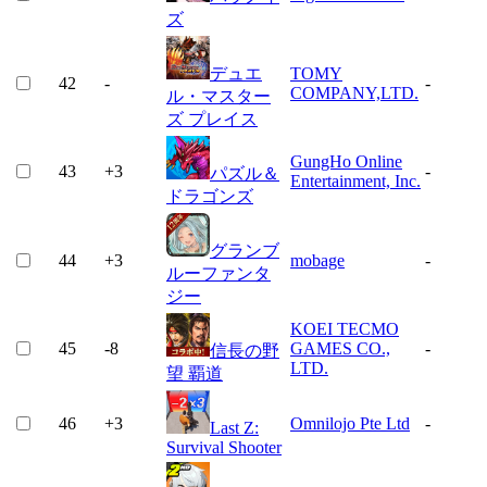
ズ
デュエ
TOMY
42
-
-
COMPANY,LTD.
ル・マスター
ズ プレイス
GungHo Online
43
+
3
-
パズル＆
Entertainment, Inc.
ドラゴンズ
グランブ
44
+
3
mobage
-
ルーファンタ
ジー
KOEI TECMO
45
-8
GAMES CO.,
-
信長の野
LTD.
望 覇道
46
+
3
Omnilojo Pte Ltd
-
Last Z:
Survival Shooter