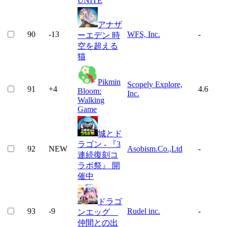
UNITE
アナザ
90
-13
WFS, Inc.
-
ーエデン 時
空を超える
猫
Pikmin
Scopely Explore,
91
+
4
4.6
Bloom:
Inc.
Walking
Game
城とド
ラゴン - 『3
92
NEW
Asobism.Co.,Ltd
-
連続復刻コ
ラボ祭』 開
催中
ドラゴ
93
-9
Rudel inc.
-
ンエッグ
仲間との出