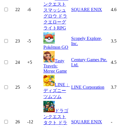
ンクエスト
22
-6
SQUARE ENIX
4.6
スマッシュ
グロウ ドラ
クエローグ
ライトRPG
Scopely Explore,
23
-5
3.5
Inc.
Pokémon GO
Century Games Pte.
Tasty
24
+
5
4.5
Ltd.
Travels:
Merge Game
LINE：
25
-5
LINE Corporation
3.7
ディズニー
ツムツム
ドラゴ
ンクエスト
26
-12
SQUARE ENIX
-
タクト ドラ