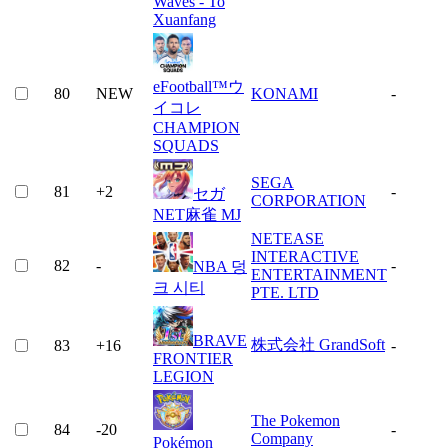
Waves - To
Xuanfang
eFootball™ウ
80
NEW
KONAMI
-
イコレ
CHAMPION
SQUADS
SEGA
81
+
2
-
セガ
CORPORATION
NET麻雀 MJ
NETEASE
INTERACTIVE
82
-
-
NBA 덩
ENTERTAINMENT
크 시티
PTE. LTD
BRAVE
株式会社 GrandSoft
83
+
16
-
FRONTIER
LEGION
The Pokemon
84
-20
-
Company
Pokémon