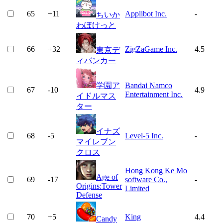
65
+
11
Applibot Inc.
-
ちいか
わぽけっと
66
+
32
ZigZaGame Inc.
4.5
東京デ
ィバンカー
学園ア
Bandai Namco
67
-10
4.9
Entertainment Inc.
イドルマス
ター
イナズ
68
-5
Level-5 Inc.
-
マイレブン
クロス
Hong Kong Ke Mo
Age of
69
-17
software Co.,
-
Origins:Tower
Limited
Defense
70
+
5
King
4.4
Candy