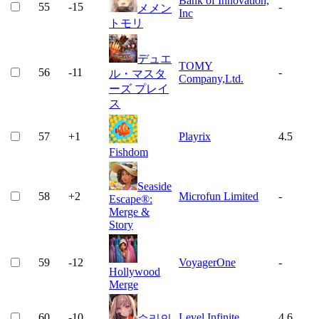
Bank of Innovation,
55
-15
-
メメン
Inc
トモリ
デュエ
TOMY
56
-11
-
ル・マスタ
Company,Ltd.
ーズ プレイ
ス
57
+
1
Playrix
4.5
Fishdom
Seaside
58
+
2
Microfun Limited
-
Escape®:
Merge &
Story
59
-12
VoyagerOne
-
Hollywood
Merge
60
-10
Level Infinite
4.6
승리의