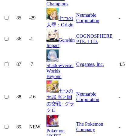
Champions
Netmarble
85
-29
-
七つの
Corporation
大罪：Origin
COGNOSPHERE
86
-1
-
Genshin
PTE. LTD.
Impact
87
-7
Cygames, Inc.
4.5
Shadowverse:
Worlds
Beyond
七つの
Netmarble
88
-16
-
大罪 光と闇
Corporation
の交戦 : グラ
クロ
The Pokemon
89
NEW
-
Company
Pokémon