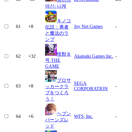
여신: 니케
キノコ
61
+
8
Joy Net Games
-
伝説：勇者
と魔法のラ
ンプ
怪獣８
62
+
32
Akatsuki Games Inc.
-
号 THE
GAME
プロサ
SEGA
63
+
8
-
ッカークラ
CORPORATION
ブをつくろ
う！
ヘブン
64
+
6
WFS, Inc.
-
バーンズレ
ッド