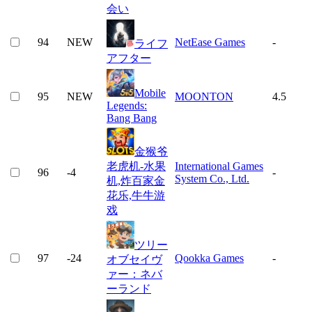
会い
94
NEW
NetEase Games
-
ライフ
アフター
Mobile
95
NEW
MOONTON
4.5
Legends:
Bang Bang
金猴爷
老虎机-水果
International Games
96
-4
-
System Co., Ltd.
机,炸百家金
花乐,牛牛游
戏
ツリー
97
-24
Qookka Games
-
オブセイヴ
ァー：ネバ
ーランド