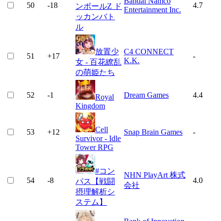
Bandai Namco
50
-18
4.7
ンボールZ ド
Entertainment Inc.
ッカンバト
ル
放置少
C4 CONNECT
51
+
17
-
K.K.
女 - 百花繚乱
の萌姫たち
52
-1
Dream Games
4.4
Royal
Kingdom
Cell
53
+
12
Snap Brain Games
-
Survivor - Idle
Tower RPG
#コン
NHN PlayArt 株式
54
-8
4.0
パス【戦闘
会社
摂理解析シ
ステム】