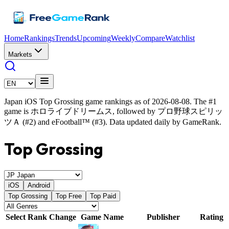
Home
Rankings
Trends
Upcoming
Weekly
Compare
Watchlist
Markets
Japan iOS Top Grossing game rankings as of 2026-08-08. The #1
game is ホロライブドリームス, followed by プロ野球スピリッ
ツＡ (#2) and eFootball™ (#3). Data updated daily by GameRank.
Top Grossing
iOS
Android
Top Grossing
Top Free
Top Paid
Select
Rank
Change
Game Name
Publisher
Rating