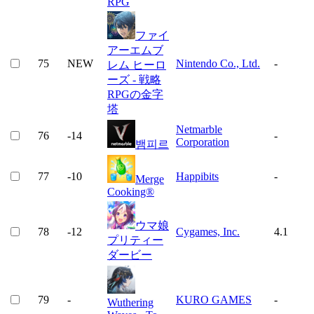
RPG
ファイ
アーエムブ
75
NEW
Nintendo Co., Ltd.
-
レム ヒーロ
ーズ - 戦略
RPGの金字
塔
Netmarble
76
-14
-
Corporation
뱀피르
77
-10
Happibits
-
Merge
Cooking®
ウマ娘
78
-12
Cygames, Inc.
4.1
プリティー
ダービー
79
-
KURO GAMES
-
Wuthering