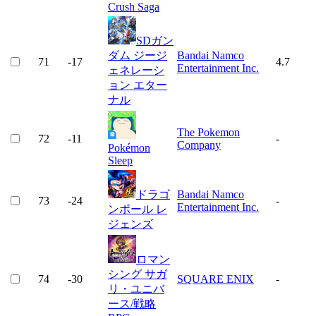
Crush Saga
SDガン
ダム ジージ
Bandai Namco
71
-17
4.7
Entertainment Inc.
ェネレーシ
ョン エター
ナル
The Pokemon
72
-11
-
Company
Pokémon
Sleep
ドラゴ
Bandai Namco
73
-24
-
Entertainment Inc.
ンボール レ
ジェンズ
ロマン
シング サガ
74
-30
SQUARE ENIX
-
リ・ユニバ
ース/戦略