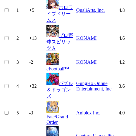
ホロラ
1
+
5
QualiArts, Inc.
4.8
イブドリー
ムス
プロ野
2
+
13
KONAMI
4.6
球スピリッ
ツＡ
3
-2
KONAMI
4.2
eFootball™
パズル
GungHo Online
4
+
32
3.6
Entertainment, Inc.
＆ドラゴン
ズ
5
-3
Aniplex Inc.
4.0
Fate/Grand
Order
Century Games Pte.