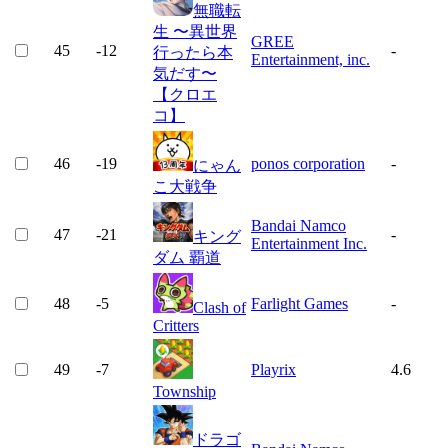
無職転
生 〜異世界
GREE
45
-12
-
行ったら本
Entertainment, inc.
気だす〜
【クロエ
コ】
46
-19
ponos corporation
-
にゃん
こ大戦争
Bandai Namco
47
-21
-
キング
Entertainment Inc.
ダム 覇道
48
-5
Farlight Games
-
Clash of
Critters
49
-7
Playrix
4.6
Township
ドラゴ