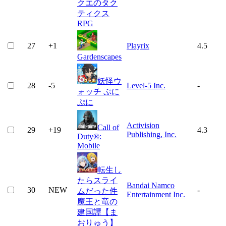
クエのタク
ティクス
RPG
27
+
1
Playrix
4.5
Gardenscapes
妖怪ウ
28
-5
Level-5 Inc.
-
ォッチ ぷに
ぷに
Activision
Call of
29
+
19
4.3
Publishing, Inc.
Duty®:
Mobile
転生し
たらスライ
Bandai Namco
30
NEW
-
ムだった件
Entertainment Inc.
魔王と竜の
建国譚【ま
おりゅう】