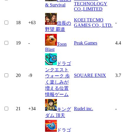
TECHNOLOGY
& Survival
CO.,LIMITED
KOEI TECMO
18
+
63
-
信長の
GAMES CO., LTD.
野望 覇道
19
-
Peak Games
4.4
Toon
Blast
ドラゴ
ンクエスト
20
-9
SQUARE ENIX
3.7
ウォーク 歩
く楽しみが
増える位置
情報ゲーム
21
+
34
Rudel inc.
-
キング
ダム 頂天
ドラゴ