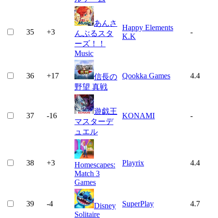
あんさ
Happy Elements
35
+
3
-
んぶるスタ
K.K
ーズ！！
Music
36
+
17
Qookka Games
4.4
信長の
野望 真戦
遊戯王
37
-16
KONAMI
-
マスターデ
ュエル
38
+
3
Playrix
4.4
Homescapes:
Match 3
Games
39
-4
SuperPlay
4.7
Disney
Solitaire