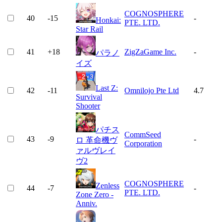
COGNOSPHERE
40
-15
-
Honkai:
PTE. LTD.
Star Rail
41
+
18
ZigZaGame Inc.
-
パラノ
イズ
Last Z:
42
-11
Omnilojo Pte Ltd
4.7
Survival
Shooter
パチス
CommSeed
43
-9
-
ロ 革命機ヴ
Corporation
ァルヴレイ
ヴ2
COGNOSPHERE
Zenless
44
-7
-
PTE. LTD.
Zone Zero -
Anniv.