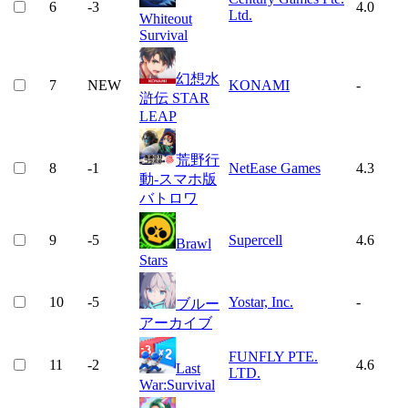
6
-3
4.0
Ltd.
Whiteout
Survival
幻想水
7
NEW
KONAMI
-
滸伝 STAR
LEAP
荒野行
8
-1
NetEase Games
4.3
動-スマホ版
バトロワ
9
-5
Supercell
4.6
Brawl
Stars
10
-5
Yostar, Inc.
-
ブルー
アーカイブ
FUNFLY PTE.
11
-2
4.6
Last
LTD.
War:Survival