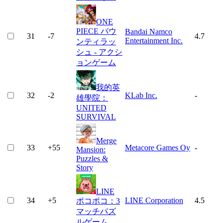
ONE
PIECE バウ
Bandai Namco
31
-7
4.7
Entertainment Inc.
ンティラッ
シュ - アクシ
ョンゲーム
我的英
32
-2
KLab Inc.
-
雄學院：
UNITED
SURVIVAL
Merge
33
+
55
Metacore Games Oy
-
Mansion:
Puzzles &
Story
LINE
34
+
5
LINE Corporation
4.5
ポコポコ：3
マッチパズ
ルゲーム