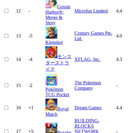
Gossip
12
-
Microfun Limited
4.4
Harbor®:
Merge &
Story
Century Games Pte.
13
-5
4.0
Ltd.
Kingshot
モンス
14
-4
XFLAG, Inc.
4.3
ターストラ
イク
The Pokemon
15
-2
-
Company
Pokémon
TCG Pocket
16
+
1
Dream Games
4.4
Royal
Match
BUILDING-
BLOCKS
17
+
5
NETWORK
-
Puzzles