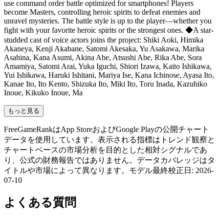
use command order battle optimized for smartphones! Players
become Masters, controlling heroic spirits to defeat enemies and
unravel mysteries. The battle style is up to the player—whether you
fight with your favorite heroic spirits or the strongest ones. ◆A star-
studded cast of voice actors joins the project: Shiki Aoki, Himika
Akaneya, Kenji Akabane, Satomi Akesaka, Yu Asakawa, Marika
Asahina, Kana Asumi, Akina Abe, Atsushi Abe, Rika Abe, Sora
Amamiya, Satomi Arai, Yuka Iguchi, Shiori Izawa, Kaito Ishikawa,
Yui Ishikawa, Haruki Ishitani, Mariya Ise, Kana Ichinose, Ayasa Ito,
Kanae Ito, Ito Kento, Shizuka Ito, Miki Ito, Toru Inada, Kazuhiko
Inoue, Kikuko Inoue, Ma
もっと見る
FreeGameRankはApp StoreおよびGoogle Playの公開チャート
データを使用しています。表示される指標はトレンド観察と
チャートベースの市場分析を目的とした相対シグナルであ
り、公式の財務報告ではありません。データカバレッジはタ
イトルや市場によって異なります。
モデル最終校正日
:
2026-
07-10
よくある質問