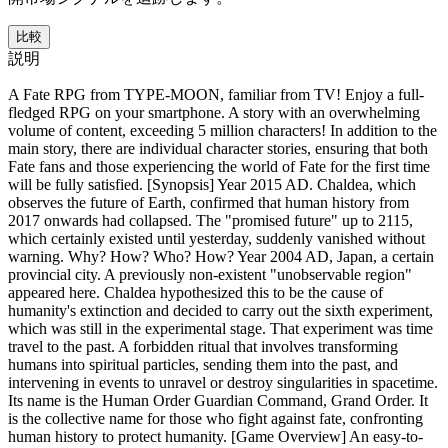
比較
説明
A Fate RPG from TYPE-MOON, familiar from TV! Enjoy a full-
fledged RPG on your smartphone. A story with an overwhelming
volume of content, exceeding 5 million characters! In addition to the
main story, there are individual character stories, ensuring that both
Fate fans and those experiencing the world of Fate for the first time
will be fully satisfied. [Synopsis] Year 2015 AD. Chaldea, which
observes the future of Earth, confirmed that human history from
2017 onwards had collapsed. The "promised future" up to 2115,
which certainly existed until yesterday, suddenly vanished without
warning. Why? How? Who? How? Year 2004 AD, Japan, a certain
provincial city. A previously non-existent "unobservable region"
appeared here. Chaldea hypothesized this to be the cause of
humanity's extinction and decided to carry out the sixth experiment,
which was still in the experimental stage. That experiment was time
travel to the past. A forbidden ritual that involves transforming
humans into spiritual particles, sending them into the past, and
intervening in events to unravel or destroy singularities in spacetime.
Its name is the Human Order Guardian Command, Grand Order. It
is the collective name for those who fight against fate, confronting
human history to protect humanity. [Game Overview] An easy-to-