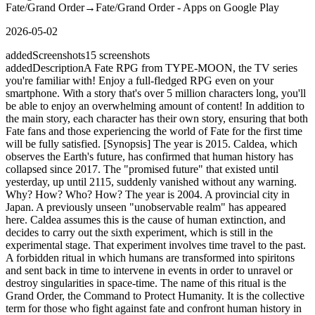
Fate/Grand Order
→
Fate/Grand Order - Apps on Google Play
2026-05-02
added
Screenshots
15
screenshots
added
Description
A Fate RPG from TYPE-MOON, the TV series
you're familiar with! Enjoy a full-fledged RPG even on your
smartphone. With a story that's over 5 million characters long, you'll
be able to enjoy an overwhelming amount of content! In addition to
the main story, each character has their own story, ensuring that both
Fate fans and those experiencing the world of Fate for the first time
will be fully satisfied. [Synopsis] The year is 2015. Caldea, which
observes the Earth's future, has confirmed that human history has
collapsed since 2017. The "promised future" that existed until
yesterday, up until 2115, suddenly vanished without any warning.
Why? How? Who? How? The year is 2004. A provincial city in
Japan. A previously unseen "unobservable realm" has appeared
here. Caldea assumes this is the cause of human extinction, and
decides to carry out the sixth experiment, which is still in the
experimental stage. That experiment involves time travel to the past.
A forbidden ritual in which humans are transformed into spiritons
and sent back in time to intervene in events in order to unravel or
destroy singularities in space-time. The name of this ritual is the
Grand Order, the Command to Protect Humanity. It is the collective
term for those who fight against fate and confront human history in