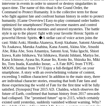
intervene in events in order to unravel or destroy singularities in
space-time. The name of this ritual is the Grand Order, the
Command to Protect Humanity. It is the collective term for those
who fight against fate and confront human history in order to protect
humanity. [Game Overview] Easy-to-play command order battles
optimized for smartphones! Players become masters and control
Heroic Spirits to defeat enemies and unravel mysteries. The battle
style is up to the player: fight with your favorite Heroic Spirits or
powerful Heroic Spirits. ◆A stellar cast of voice actors joins the
cast: Shiki Aoki, Himika Akaneya, Kenji Akabane, Satomi Akesaka,
Yu Asakawa, Maruka Asahina, Kana Asumi, Akina Abe, Atsushi
Abe, Rika Abe, Sora Amamiya, Satomi Arai, Yuka Iguchi, Shiori
Izawa, Kaito Ishikawa, Yui Ishikawa, Haruki Ishitani, Mariya Ise,
Kana Ichinose, Ayasa Ito, Kanae Ito, Kento Ito, Shizuka Ito, Miki
Ito, Toru Inada, Kazuhiko Inoue,
→
A Fate RPG from TYPE-
MOON, familiar from TV! Enjoy a full-fledged RPG on your
smartphone. A story with an overwhelming volume of content,
exceeding 5 million characters! In addition to the main story, there
are individual character stories, ensuring that both Fate fans and
those experiencing the world of Fate for the first time will be fully
satisfied. [Synopsis] Year 2015 AD. Chaldea, which observes the
future of Earth, confirmed that human history from 2017 onwards
had collapsed. The "promised future" up to 2115, which certainly
existed until yesterday, suddenly vanished without warning. Why?