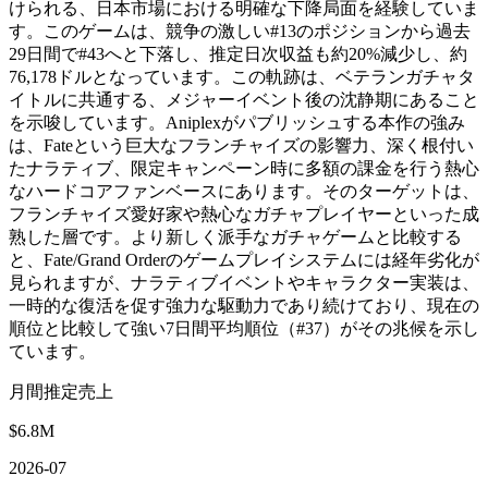
けられる、日本市場における明確な下降局面を経験していま
す。このゲームは、競争の激しい#13のポジションから過去
29日間で#43へと下落し、推定日次収益も約20%減少し、約
76,178ドルとなっています。この軌跡は、ベテランガチャタ
イトルに共通する、メジャーイベント後の沈静期にあること
を示唆しています。Aniplexがパブリッシュする本作の強み
は、Fateという巨大なフランチャイズの影響力、深く根付い
たナラティブ、限定キャンペーン時に多額の課金を行う熱心
なハードコアファンベースにあります。そのターゲットは、
フランチャイズ愛好家や熱心なガチャプレイヤーといった成
熟した層です。より新しく派手なガチャゲームと比較する
と、Fate/Grand Orderのゲームプレイシステムには経年劣化が
見られますが、ナラティブイベントやキャラクター実装は、
一時的な復活を促す強力な駆動力であり続けており、現在の
順位と比較して強い7日間平均順位（#37）がその兆候を示し
ています。
月間推定売上
$6.8M
2026-07