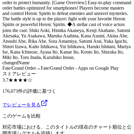
order to protect humanity. [Game Overview] Easy-to-play command
order battles optimized for smartphones! Players become masters
and control Heroic Spirits to defeat enemies and unravel mysteries.
The battle style is up to the player: fight with your favorite Heroic
Spirits or powerful Heroic Spirits. ◆A stellar cast of voice actors
joins the cast: Shiki Aoki, Himika Akaneya, Kenji Akabane, Satomi
Akesaka, Yu Asakawa, Maruka Asahina, Kana Asumi, Akina Abe,
Atsushi Abe, Rika Abe, Sora Amamiya, Satomi Arai, Yuka Iguchi,
Shiori Izawa, Kaito Ishikawa, Yui Ishikawa, Haruki Ishitani, Mariya
Ise, Kana Ichinose, Ayasa Ito, Kanae Ito, Kento Ito, Shizuka Ito,
Miki Ito, Toru Inada, Kazuhiko Inoue,
changed
Name
Fate/Grand Order
→
Fate/Grand Order - Apps on Google Play
ストアレビュー
3.7
★★★★
☆
176,073件の評価に基づく
でレビューを見る
このゲームを比較
対応市場における、このタイトルの現在のチャート順位と公
開市場シグナルを追跡します。