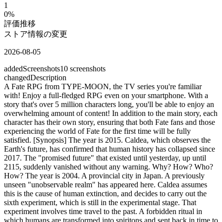
1
0
%
評価推移
ストア情報の変更
2026-08-05
added
Screenshots
10
screenshots
changed
Description
A Fate RPG from TYPE-MOON, the TV series you're familiar
with! Enjoy a full-fledged RPG even on your smartphone. With a
story that's over 5 million characters long, you'll be able to enjoy an
overwhelming amount of content! In addition to the main story, each
character has their own story, ensuring that both Fate fans and those
experiencing the world of Fate for the first time will be fully
satisfied. [Synopsis] The year is 2015. Caldea, which observes the
Earth's future, has confirmed that human history has collapsed since
2017. The "promised future" that existed until yesterday, up until
2115, suddenly vanished without any warning. Why? How? Who?
How? The year is 2004. A provincial city in Japan. A previously
unseen "unobservable realm" has appeared here. Caldea assumes
this is the cause of human extinction, and decides to carry out the
sixth experiment, which is still in the experimental stage. That
experiment involves time travel to the past. A forbidden ritual in
which humans are transformed into spiritons and sent back in time to