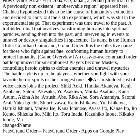
How? Who? How? Year 2004 AD, Japan, a certain provincial city.
A previously non-existent "unobservable region" appeared here.
Chaldea hypothesized this to be the cause of humanity's extinction
and decided to carry out the sixth experiment, which was still in the
experimental stage. That experiment was time travel to the past. A
forbidden ritual that involves transforming humans into spiritual
particles, sending them into the past, and intervening in events to
unravel or destroy singularities in spacetime. Its name is the Human
Order Guardian Command, Grand Order. It is the collective name
for those who fight against fate, confronting human history to
protect humanity. [Game Overview] An easy-to-use command order
battle optimized for smartphones! Players become Masters,
controlling heroic spirits to defeat enemies and unravel mysteries.
The battle style is up to the player—whether you fight with your
favorite heroic spirits or the strongest ones. ◆A star-studded cast of
voice actors joins the project: Shiki Aoki, Himika Akaneya, Kenji
Akabane, Satomi Akesaka, Yu Asakawa, Marika Asahina, Kana
Asumi, Akina Abe, Atsushi Abe, Rika Abe, Sora Amamiya, Satomi
Arai, Yuka Iguchi, Shiori Izawa, Kaito Ishikawa, Yui Ishikawa,
Haruki Ishitani, Mariya Ise, Kana Ichinose, Ayasa Ito, Kanae Ito, Ito
Kento, Shizuka Ito, Miki Ito, Toru Inada, Kazuhiko Inoue, Kikuko
Inoue, Ma
changed
Name
Fate/Grand Order
→
Fate/Grand Order - Apps on Google Play