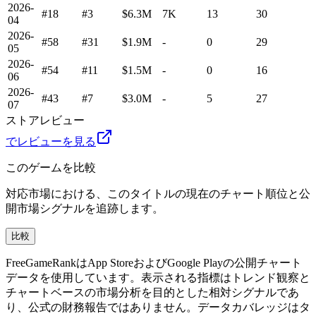
2026-
#18
#3
$6.3M
7K
13
30
04
2026-
#58
#31
$1.9M
-
0
29
05
2026-
#54
#11
$1.5M
-
0
16
06
2026-
#43
#7
$3.0M
-
5
27
07
ストアレビュー
でレビューを見る
このゲームを比較
対応市場における、このタイトルの現在のチャート順位と公
開市場シグナルを追跡します。
比較
FreeGameRankはApp StoreおよびGoogle Playの公開チャート
データを使用しています。表示される指標はトレンド観察と
チャートベースの市場分析を目的とした相対シグナルであ
り、公式の財務報告ではありません。データカバレッジはタ