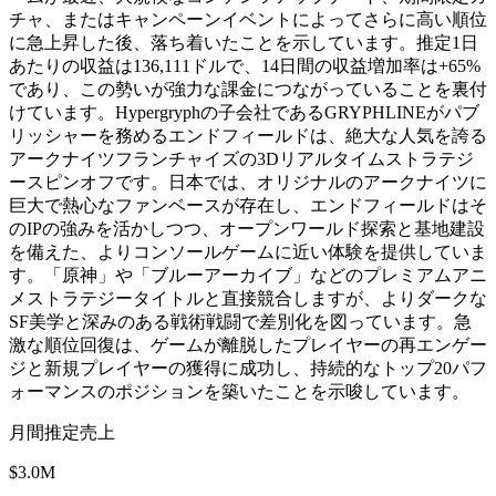
チャ、またはキャンペーンイベントによってさらに高い順位
に急上昇した後、落ち着いたことを示しています。推定1日
あたりの収益は136,111ドルで、14日間の収益増加率は+65%
であり、この勢いが強力な課金につながっていることを裏付
けています。Hypergryphの子会社であるGRYPHLINEがパブ
リッシャーを務めるエンドフィールドは、絶大な人気を誇る
アークナイツフランチャイズの3Dリアルタイムストラテジ
ースピンオフです。日本では、オリジナルのアークナイツに
巨大で熱心なファンベースが存在し、エンドフィールドはそ
のIPの強みを活かしつつ、オープンワールド探索と基地建設
を備えた、よりコンソールゲームに近い体験を提供していま
す。「原神」や「ブルーアーカイブ」などのプレミアムアニ
メストラテジータイトルと直接競合しますが、よりダークな
SF美学と深みのある戦術戦闘で差別化を図っています。急
激な順位回復は、ゲームが離脱したプレイヤーの再エンゲー
ジと新規プレイヤーの獲得に成功し、持続的なトップ20パフ
ォーマンスのポジションを築いたことを示唆しています。
月間推定売上
$3.0M