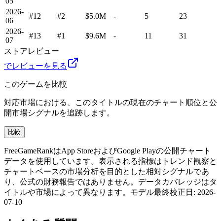
05
2026-
#12
#2
$5.0M
-
5
23
06
2026-
#13
#1
$9.6M
-
11
31
07
ストアレビュー
でレビューを見る
このゲームを比較
対応市場における、このタイトルの現在のチャート順位と公
開市場シグナルを追跡します。
比較
FreeGameRankはApp StoreおよびGoogle Playの公開チャート
データを使用しています。表示される指標はトレンド観察と
チャートベースの市場分析を目的とした相対シグナルであ
り、公式の財務報告ではありません。データカバレッジはタ
イトルや市場によって異なります。
モデル最終校正日
:
2026-
07-10