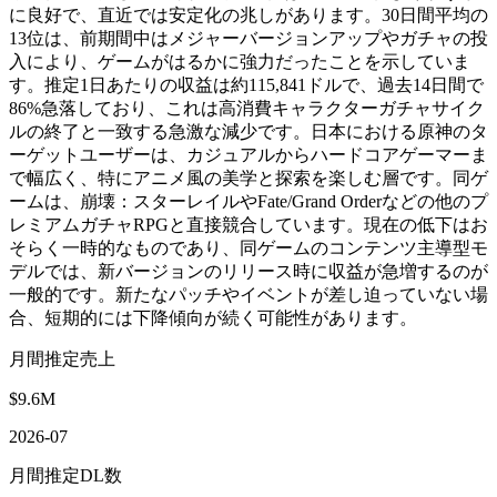
に良好で、直近では安定化の兆しがあります。30日間平均の
13位は、前期間中はメジャーバージョンアップやガチャの投
入により、ゲームがはるかに強力だったことを示していま
す。推定1日あたりの収益は約115,841ドルで、過去14日間で
86%急落しており、これは高消費キャラクターガチャサイク
ルの終了と一致する急激な減少です。日本における原神のタ
ーゲットユーザーは、カジュアルからハードコアゲーマーま
で幅広く、特にアニメ風の美学と探索を楽しむ層です。同ゲ
ームは、崩壊：スターレイルやFate/Grand Orderなどの他のプ
レミアムガチャRPGと直接競合しています。現在の低下はお
そらく一時的なものであり、同ゲームのコンテンツ主導型モ
デルでは、新バージョンのリリース時に収益が急増するのが
一般的です。新たなパッチやイベントが差し迫っていない場
合、短期的には下降傾向が続く可能性があります。
月間推定売上
$9.6M
2026-07
月間推定DL数