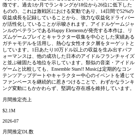
徴です。過去1か月でランキングが18位から26位に低下した
ものの、これは激戦区における変動であり、14日間で52%の
収益成長を記録していることから、強力な収益化ドライバー
が活性化していることが示唆されます。アイドルゲームジャ
ンルのベテランであるHappy Elementsが発売する本作は、リ
ズムゲームプレイとキャラクター収集を中心とした実績ある
ガチャモデルを活用し、熱心な女性オタク層をターゲットと
しています。1日あたり10万ドル以上の収益を生み出すパフ
ォーマンスは、他の成功した日本のアイドルフランチャイズ
と並ぶ確固たる地位を示しています。類似の音楽・アイドル
ゲームと比較しても、Ensemble Stars!! Musicは定期的なコン
テンツアップデートやキャラクター中心のイベントを通じて
ファンベースを継続的に惹きつけることで、わずかなランキ
ング変動にもかかわらず、堅調な存在感を維持しています。
月間推定売上
$2.1M
2026-07
月間推定DL数