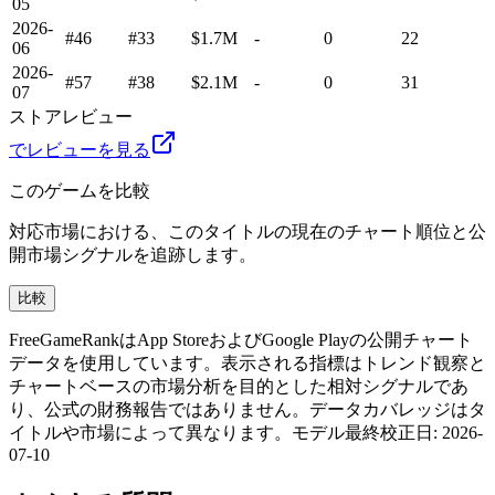
05
2026-
#46
#33
$1.7M
-
0
22
06
2026-
#57
#38
$2.1M
-
0
31
07
ストアレビュー
でレビューを見る
このゲームを比較
対応市場における、このタイトルの現在のチャート順位と公
開市場シグナルを追跡します。
比較
FreeGameRankはApp StoreおよびGoogle Playの公開チャート
データを使用しています。表示される指標はトレンド観察と
チャートベースの市場分析を目的とした相対シグナルであ
り、公式の財務報告ではありません。データカバレッジはタ
イトルや市場によって異なります。
モデル最終校正日
:
2026-
07-10