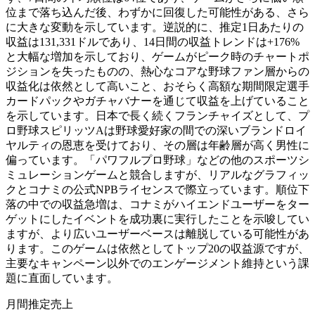
位まで落ち込んだ後、わずかに回復した可能性がある、さら
に大きな変動を示しています。逆説的に、推定1日あたりの
収益は131,331ドルであり、14日間の収益トレンドは+176%
と大幅な増加を示しており、ゲームがピーク時のチャートポ
ジションを失ったものの、熱心なコアな野球ファン層からの
収益化は依然として高いこと、おそらく高額な期間限定選手
カードパックやガチャバナーを通じて収益を上げていること
を示しています。日本で長く続くフランチャイズとして、プ
ロ野球スピリッツAは野球愛好家の間での深いブランドロイ
ヤルティの恩恵を受けており、その層は年齢層が高く男性に
偏っています。「パワフルプロ野球」などの他のスポーツシ
ミュレーションゲームと競合しますが、リアルなグラフィッ
クとコナミの公式NPBライセンスで際立っています。順位下
落の中での収益急増は、コナミがハイエンドユーザーをター
ゲットにしたイベントを成功裏に実行したことを示唆してい
ますが、より広いユーザーベースは離脱している可能性があ
ります。このゲームは依然としてトップ20の収益源ですが、
主要なキャンペーン以外でのエンゲージメント維持という課
題に直面しています。
月間推定売上