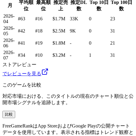
平均順
最高順
推定売
推定DL
Top 10日
Top 100日
月
位
位
上
数
数
数
2026-
#63
#16
$1.7M
33K
0
23
04
2026-
#42
#18
$2.5M
9K
0
31
05
2026-
#41
#19
$1.8M
-
0
21
06
2026-
#34
#10
$3.2M
-
1
31
07
ストアレビュー
でレビューを見る
このゲームを比較
対応市場における、このタイトルの現在のチャート順位と公
開市場シグナルを追跡します。
比較
FreeGameRankはApp StoreおよびGoogle Playの公開チャート
データを使用しています。表示される指標はトレンド観察と