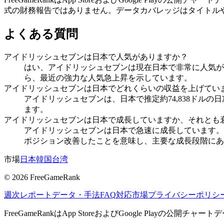
式の財務報告ではありません。データカバレッジはタイトル
よくある質問
アイドリッシュセブンは日本で人気がありますか？
はい、アイドリッシュセブンは現在日本で非常に人気があ
ら、最近の強力な人気急上昇を示しています。
アイドリッシュセブンは日本でどれくらいの収益を上げてい
アイドリッシュセブンは、日本で推定約74,838ドル
ます。
アイドリッシュセブンは日本で成長していますか、それとも
アイドリッシュセブンは日本で急速に成長しています。ラ
ポジション改善したことを意味し、主要な成長段階にあ
市場
日本
韓国
台湾
©
2026
FreeGameRank
週次レポート
データ・手法
FAQ
対応市場
プライバシーポリシ
FreeGameRankはApp StoreおよびGoogle Pla