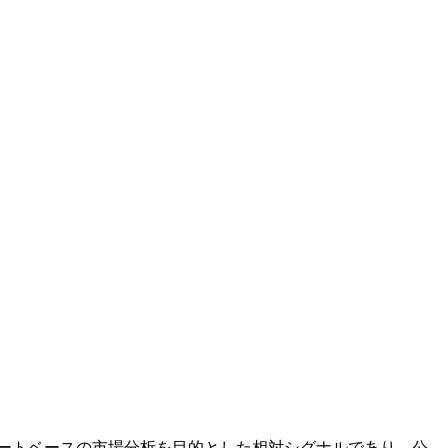
ド観察とチャートベースの市場分析を目的とした相対シグナルであり、公