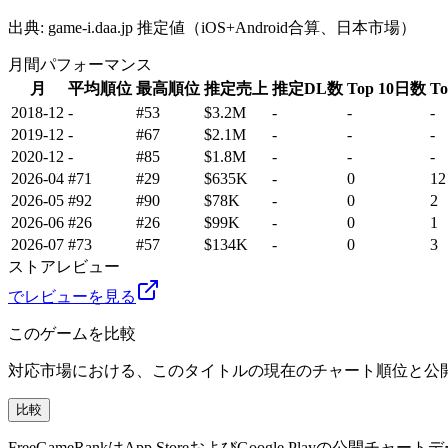
出典: game-i.daa.jp 推定値（iOS+Android合算、日本市場）
月間パフォーマンス
月
平均順位
最高順位
推定売上
推定DL数
Top 10日数
T
2018-12
-
#53
$3.2M
-
-
-
2019-12
-
#67
$2.1M
-
-
-
2020-12
-
#85
$1.8M
-
-
-
2026-04
#71
#29
$635K
-
0
12
2026-05
#92
#90
$78K
-
0
2
2026-06
#26
#26
$99K
-
0
1
2026-07
#73
#57
$134K
-
0
3
ストアレビュー
でレビューを見る
このゲームを比較
対応市場における、このタイトルの現在のチャート順位と公
比較
FreeGameRankはApp StoreおよびGoogle P