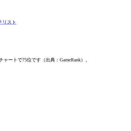
チリスト
singチャートで75位です（出典：GameRank）。