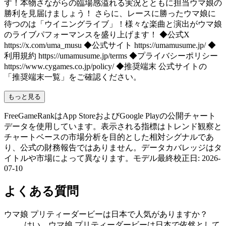
す！本物さながらの臨場感溢れる実況とともに担当ウマ娘の
勝利を見届けましょう！ さらに、レースに勝ったウマ娘に
待つのは「ウイニングライブ」！様々な楽曲と演出がウマ娘
のライブパフォーマンスを盛り上げます！ ◆公式X
https://x.com/uma_musu ◆公式サイト https://umamusume.jp/ ◆
利用規約 https://umamusume.jp/terms ◆プライバシーポリシー
https://www.cygames.co.jp/policy/ ◆推奨端末 公式サイトの
「推奨端末一覧」をご確認ください。
もっと見る
FreeGameRankはApp StoreおよびGoogle Playの公開チャート
データを使用しています。表示される指標はトレンド観察と
チャートベースの市場分析を目的とした相対シグナルであ
り、公式の財務報告ではありません。データカバレッジはタ
イトルや市場によって異なります。
モデル最終校正日
:
2026-
07-10
よくある質問
ウマ娘 プリティーダービーは日本で人気がありますか？
はい、ウマ娘 プリティーダービーは日本で依然として