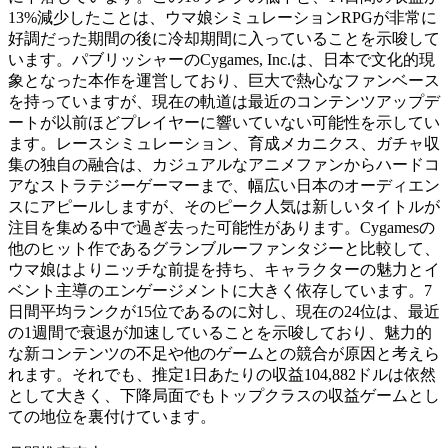
13%減少したことは、ウマ娘シミュレーションRPGが非常に
好調だった期間の後に冷却期間に入っていることを示唆して
います。パブリッシャーのCygames, Inc.は、日本で文化的現
象となった本作を運営しており、巨大で熱心なファンベース
を持っていますが、現在の軌道は最近のコンテンツアップデ
ートが以前ほどプレイヤーに響いていない可能性を示してい
ます。レースシミュレーション、育成メカニクス、ガチャ収
集の独自の融合は、カジュアルなアニメファンからハードコ
アなストラテジーゲーマーまで、幅広い日本のオーディエン
スにアピールしますが、そのピーク人気は新しいタイトルが
注目を集める中で過ぎ去った可能性があります。Cygamesの
他のヒット作であるグランブルーファンタジーと比較して、
ウマ娘はよりニッチな前提を持ち、キャラクターの魅力とイ
ベント主導のエンゲージメントに大きく依存しています。7
日間平均ランクが15位であるのに対し、現在の24位は、最近
の1週間で衰退が加速していることを示唆しており、魅力的
な新コンテンツの不足や他のゲームとの競合が原因と考えら
れます。それでも、推定1日あたりの収益104,882ドルは依然
として大きく、下降局面でもトップクラスの収益ゲームとし
ての地位を裏付けています。