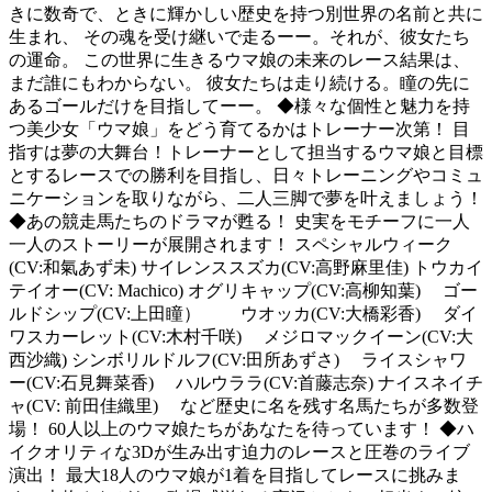
きに数奇で、ときに輝かしい歴史を持つ別世界の名前と共に
生まれ、 その魂を受け継いで走るーー。それが、彼女たち
の運命。 この世界に生きるウマ娘の未来のレース結果は、
まだ誰にもわからない。 彼女たちは走り続ける。瞳の先に
あるゴールだけを目指してーー。 ◆様々な個性と魅力を持
つ美少女「ウマ娘」をどう育てるかはトレーナー次第！ 目
指すは夢の大舞台！トレーナーとして担当するウマ娘と目標
とするレースでの勝利を目指し、日々トレーニングやコミュ
ニケーションを取りながら、二人三脚で夢を叶えましょう！
◆あの競走馬たちのドラマが甦る！ 史実をモチーフに一人
一人のストーリーが展開されます！ スペシャルウィーク
(CV:和氣あず未) サイレンススズカ(CV:高野麻里佳) トウカイ
テイオー(CV: Machico) オグリキャップ(CV:高柳知葉) ゴー
ルドシップ(CV:上田瞳） ウオッカ(CV:大橋彩香) ダイ
ワスカーレット(CV:木村千咲) メジロマックイーン(CV:大
西沙織) シンボリルドルフ(CV:田所あずさ) ライスシャワ
ー(CV:石見舞菜香) ハルウララ(CV:首藤志奈) ナイスネイチ
ャ(CV: 前田佳織里) など歴史に名を残す名馬たちが多数登
場！ 60人以上のウマ娘たちがあなたを待っています！ ◆ハ
イクオリティな3Dが生み出す迫力のレースと圧巻のライブ
演出！ 最大18人のウマ娘が1着を目指してレースに挑みま