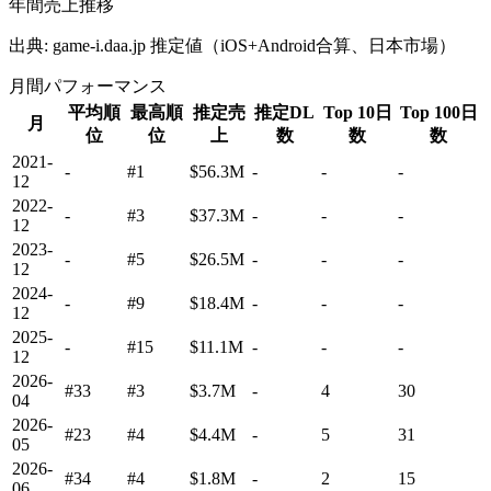
年間売上推移
出典: game-i.daa.jp 推定値（iOS+Android合算、日本市場）
月間パフォーマンス
平均順
最高順
推定売
推定DL
Top 10日
Top 100日
月
位
位
上
数
数
数
2021-
-
#1
$56.3M
-
-
-
12
2022-
-
#3
$37.3M
-
-
-
12
2023-
-
#5
$26.5M
-
-
-
12
2024-
-
#9
$18.4M
-
-
-
12
2025-
-
#15
$11.1M
-
-
-
12
2026-
#33
#3
$3.7M
-
4
30
04
2026-
#23
#4
$4.4M
-
5
31
05
2026-
#34
#4
$1.8M
-
2
15
06