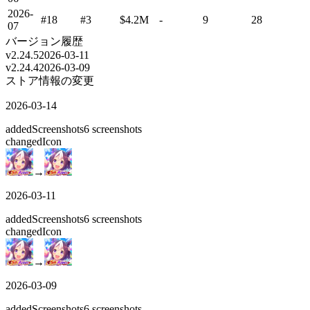
2026-
#18
#3
$4.2M
-
9
28
07
バージョン履歴
v
2.24.5
2026-03-11
v
2.24.4
2026-03-09
ストア情報の変更
2026-03-14
added
Screenshots
6
screenshots
changed
Icon
→
2026-03-11
added
Screenshots
6
screenshots
changed
Icon
→
2026-03-09
added
Screenshots
6
screenshots