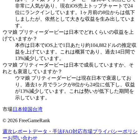
非常に人気があり、現在iOS売上トップチャートで24
位にランクインしています。1ヶ月前の8位からは低下
しましたが、依然として大きな収益を生み出していま
す。
ウマ娘 プリティーダービーは日本でどれくらいの収益を上
げていますか？
本作は日本でiOS上で1日あたり約104,882ドルの推定収
益を上げています。これは概算であり、過去14日間で
13%減少しています。
ウマ娘 プリティーダービーは日本で成長していますか、そ
れとも衰退していますか？
ウマ娘 プリティーダービーは現在日本で衰退してお
り、過去1ヶ月でランクが8位から24位に低下し、収益
が13%減少しています。これは勢いが低下した期間を
示しています。
市場
日本
韓国
台湾
©
2026
FreeGameRank
週次レポート
データ・手法
FAQ
対応市場
プライバシーポリシ
ー
お問い合わせ