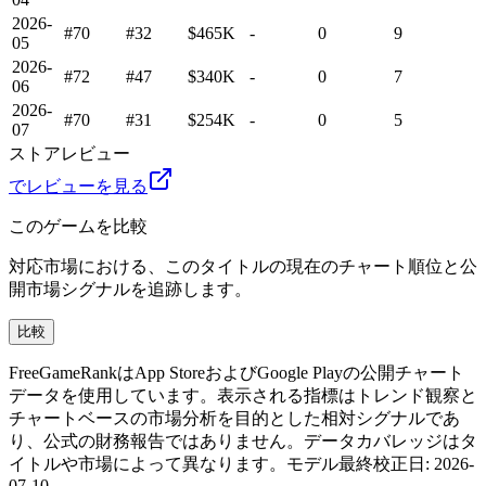
2026-
#70
#32
$465K
-
0
9
05
2026-
#72
#47
$340K
-
0
7
06
2026-
#70
#31
$254K
-
0
5
07
ストアレビュー
でレビューを見る
このゲームを比較
対応市場における、このタイトルの現在のチャート順位と公
開市場シグナルを追跡します。
比較
FreeGameRankはApp StoreおよびGoogle Playの公開チャート
データを使用しています。表示される指標はトレンド観察と
チャートベースの市場分析を目的とした相対シグナルであ
り、公式の財務報告ではありません。データカバレッジはタ
イトルや市場によって異なります。
モデル最終校正日
:
2026-
07-10