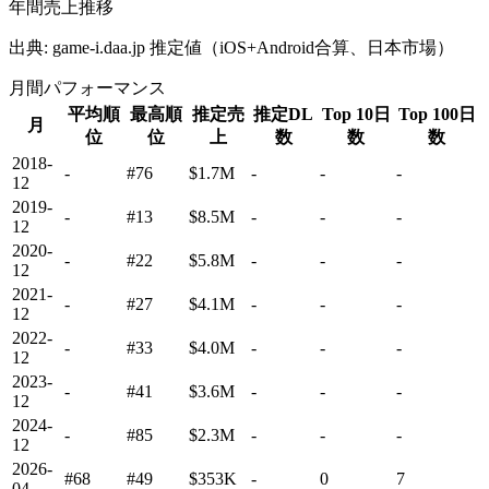
年間売上推移
出典: game-i.daa.jp 推定値（iOS+Android合算、日本市場）
月間パフォーマンス
平均順
最高順
推定売
推定DL
Top 10日
Top 100日
月
位
位
上
数
数
数
2018-
-
#76
$1.7M
-
-
-
12
2019-
-
#13
$8.5M
-
-
-
12
2020-
-
#22
$5.8M
-
-
-
12
2021-
-
#27
$4.1M
-
-
-
12
2022-
-
#33
$4.0M
-
-
-
12
2023-
-
#41
$3.6M
-
-
-
12
2024-
-
#85
$2.3M
-
-
-
12
2026-
#68
#49
$353K
-
0
7
04