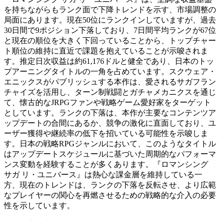
を持ちながらもランク面で下降トレンドを示す、市場調整の
局面にあります。現在50位にランクインしていますが、過去
30日間で9ポジション下落しており、7日間平均ランクが67位
と現在の順位を大きく下回っていることから、トップチャー
ト順位の維持に直近で課題を抱えていることが示唆されま
す。推定日次収益は約61,176ドルと健全であり、日本のトッ
プアーニングタイトルの一角を占めています。スクウェア・
エニックスがパブリッシュする本作は、愛されるサガフラン
チャイズを活用し、ターン制戦闘とガチャメカニクスを通じ
て、懐古的なJRPGファンや戦略ゲーム愛好家をターゲット
としています。ランクの下落は、本作が主要なコンテンツア
ップデートの合間にあるか、競争の激化に直面しており、ユ
ーザー獲得や継続率の低下を招いている可能性を示唆しま
す。日本の戦略RPGジャンルにおいて、このようなタイトル
はアップデートスケジュールに基づいた周期的なパフォーマ
ンス変動を経験することが多くあります。『ロマンシング
サガ リ・ユニバース』は熱心な課金層を維持している一
方、現在のトレンドは、ランクの下落を反転させ、より広範
なプレイヤーの関心を再燃させるための戦略的な介入の必要
性を示しています。