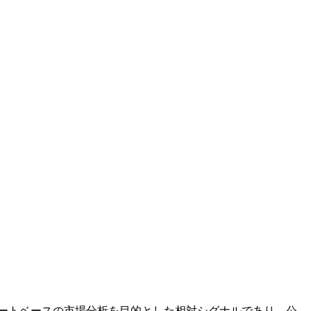
ド観察とチャートベースの市場分析を目的とした相対シグナルであり、公