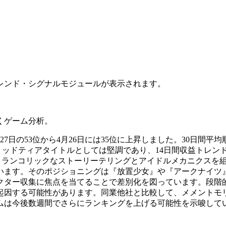
レンド・シグナルモジュールが表示されます。
くゲーム分析。
7日の53位から4月26日には35位に上昇しました。30日間平
はミッドティアタイトルとしては堅調であり、14日間収益トレン
を務める本RPGは、メランコリックなストーリーテリングとアイドルメ
います。そのポジショニングは『放置少女』や『アークナイツ
クター収集に焦点を当てることで差別化を図っています。段階
起因する可能性があります。同業他社と比較して、メメントモ
ムは今後数週間でさらにランキングを上げる可能性を示唆して