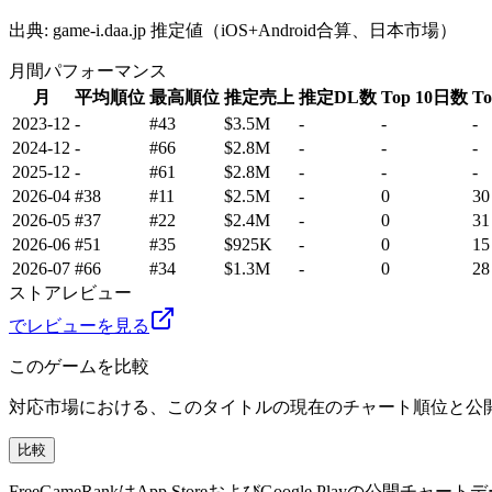
出典: game-i.daa.jp 推定値（iOS+Android合算、日本市場）
月間パフォーマンス
月
平均順位
最高順位
推定売上
推定DL数
Top 10日数
T
2023-12
-
#43
$3.5M
-
-
-
2024-12
-
#66
$2.8M
-
-
-
2025-12
-
#61
$2.8M
-
-
-
2026-04
#38
#11
$2.5M
-
0
30
2026-05
#37
#22
$2.4M
-
0
31
2026-06
#51
#35
$925K
-
0
15
2026-07
#66
#34
$1.3M
-
0
28
ストアレビュー
でレビューを見る
このゲームを比較
対応市場における、このタイトルの現在のチャート順位と公
比較
FreeGameRankはApp StoreおよびGoogle P