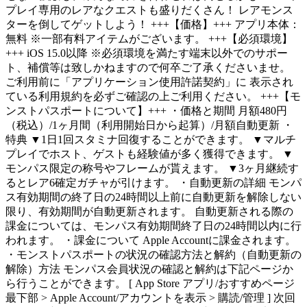
プレイ専用のレアなクエストも盛りだくさん！ レアモンス
ターを倒してゲットしよう！ +++【価格】+++ アプリ本体：
無料 ※一部有料アイテムがございます。 +++【必須環境】
+++ iOS 15.0以降 ※必須環境を満たす端末以外でのサポー
ト、補償等は致しかねますので何卒ご了承くださいませ。
ご利用前に「アプリケーション使用許諾契約」に 表示され
ている利用規約を必ずご確認の上ご利用ください。 +++【モ
ンストパスポートについて】+++ ・価格と期間 月額480円
（税込）/1ヶ月間（利用開始日から起算）/月額自動更新 ・
特典 ▼1日1回スタミナ回復することができます。 ▼マルチ
プレイでホスト、ゲストも経験値が多く獲得できます。 ▼
モンパス限定の称号やフレームが貰えます。 ▼3ヶ月継続す
るとレア6確定ガチャが引けます。 ・自動更新の詳細 モンパ
ス有効期間の終了日の24時間以上前に自動更新を解除しない
限り、有効期間が自動更新されます。 自動更新される際の
課金については、モンパス有効期間終了日の24時間以内に行
われます。 ・課金について Apple Accountに課金されます。
・モンストパスポートの状況の確認方法と解約（自動更新の
解除）方法 モンパス会員状況の確認と解約は下記ページか
ら行うことができます。 [ App Store アプリ/おすすめページ
最下部 > Apple Account/アカウントを表示 > 購読/管理 ] 次回