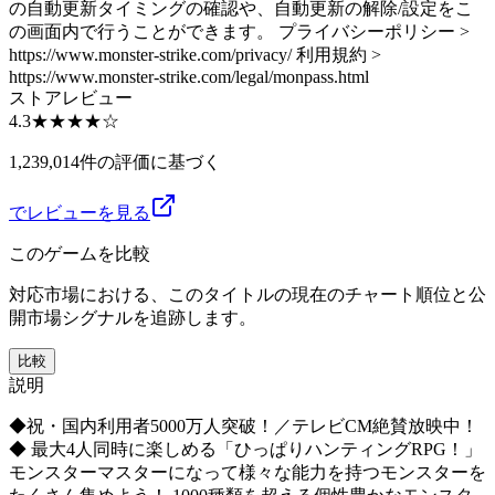
の自動更新タイミングの確認や、自動更新の解除/設定をこ
の画面内で行うことができます。 プライバシーポリシー >
https://www.monster-strike.com/privacy/ 利用規約 >
https://www.monster-strike.com/legal/monpass.html
ストアレビュー
4.3
★★★★
☆
1,239,014件の評価に基づく
でレビューを見る
このゲームを比較
対応市場における、このタイトルの現在のチャート順位と公
開市場シグナルを追跡します。
比較
説明
◆祝・国内利用者5000万人突破！／テレビCM絶賛放映中！
◆ 最大4人同時に楽しめる「ひっぱりハンティングRPG！」
モンスターマスターになって様々な能力を持つモンスターを