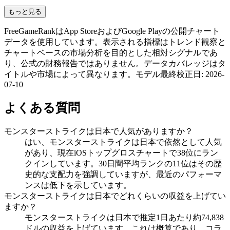
もっと見る
FreeGameRankはApp StoreおよびGoogle Playの公開チャート
データを使用しています。表示される指標はトレンド観察と
チャートベースの市場分析を目的とした相対シグナルであ
り、公式の財務報告ではありません。データカバレッジはタ
イトルや市場によって異なります。
モデル最終校正日
:
2026-
07-10
よくある質問
モンスターストライクは日本で人気がありますか？
はい、モンスターストライクは日本で依然として人気
があり、現在iOSトップグロスチャートで38位にラン
クインしています。30日間平均ランクの11位はその歴
史的な支配力を強調していますが、最近のパフォーマ
ンスは低下を示しています。
モンスターストライクは日本でどれくらいの収益を上げてい
ますか？
モンスターストライクは日本で推定1日あたり約74,838
ドルの収益を上げています。これは概算であり、コラ