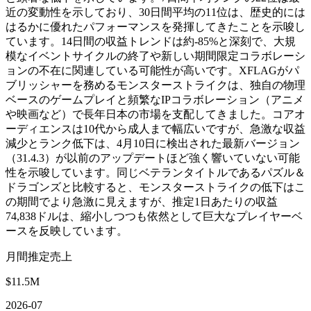
近の変動性を示しており、30日間平均の11位は、歴史的には
はるかに優れたパフォーマンスを発揮してきたことを示唆し
ています。14日間の収益トレンドは約-85%と深刻で、大規
模なイベントサイクルの終了や新しい期間限定コラボレーシ
ョンの不在に関連している可能性が高いです。XFLAGがパ
ブリッシャーを務めるモンスターストライクは、独自の物理
ベースのゲームプレイと頻繁なIPコラボレーション（アニメ
や映画など）で長年日本の市場を支配してきました。コアオ
ーディエンスは10代から成人まで幅広いですが、急激な収益
減少とランク低下は、4月10日に検出された最新バージョン
（31.4.3）が以前のアップデートほど強く響いていない可能
性を示唆しています。同じベテランタイトルであるパズル＆
ドラゴンズと比較すると、モンスターストライクの低下はこ
の期間でより急激に見えますが、推定1日あたりの収益
74,838ドルは、縮小しつつも依然として巨大なプレイヤーベ
ースを反映しています。
月間推定売上
$11.5M
2026-07