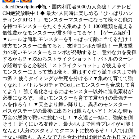
→
added
Description
◆祝・国内利用者5000万人突破！／テレビ
CM絶賛放映中！◆ 最大4人同時に楽しめる「ひっぱりハン
ティングRPG！」 モンスターマスターになって様々な能力
を持つモンスターをたくさん集めよう！ 1000種類を超える
個性豊かなモンスターが君を待ってるぞ！ 【ゲーム紹介】
▼ルールは簡単 モンスターを引っぱって敵に当てるだけ！
味方モンスターに当てると、友情コンボが発動！ 一見攻撃
力の弱いモンスターもコンボが発動すると、意外な力を発揮
するかも!? ▼決めろストライクショット！ バトルのターン
が経過すると必殺技「ストライクショット」が使えるぞ！
モンスターによって技は様々、君はすぐ使う派？ボスまで待
つ派？ 使うタイミングが生死を分ける!? ▼集めて育てて強
くなれ！ バトルやガチャでGetしたモンスターを合成して育
てよう！ 強く進化させるにはモンスター以外に進化素材が
必要になるぞ。 強いモンスターを育てて君だけの最強チー
ムを作ろう！ ▼天空より舞い降りし、異界のモンスター！
ボスがステージの最後に出るとは限らないぞ！ どんな時も
万全の態勢で戦いに挑むべし！ ▼友達と一緒に、強敵を倒
そう！ 近くにいる友達と、最大4人まで同時プレイが可能！
なんと1人分のスタミナでクエストに挑めるぞ！ 1人では倒
せない強敵も、みんなで力を合わせれば倒せるかも!? マルチ