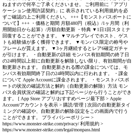
ねますので何卒ご了承くださいませ。 ご利用前に「アプリ
ケーション使用許諾契約」に 表示されている利用規約を必
ずご確認の上ご利用ください。 +++【モンストパスポートに
ついて】+++ ・価格と期間 月額480円（税込）/1ヶ月間（利
用開始日から起算）/月額自動更新 ・特典 ▼1日1回スタミナ
回復することができます。 ▼マルチプレイでホスト、ゲス
トも経験値が多く獲得できます。 ▼モンパス限定の称号や
フレームが貰えます。 ▼3ヶ月継続するとレア6確定ガチャ
が引けます。 ・自動更新の詳細 モンパス有効期間の終了日
の24時間以上前に自動更新を解除しない限り、有効期間が自
動更新されます。 自動更新される際の課金については、モ
ンパス有効期間終了日の24時間以内に行われます。 ・課金
について Apple Accountに課金されます。 ・モンストパスポ
ートの状況の確認方法と解約（自動更新の解除）方法 モン
パス会員状況の確認と解約は下記ページから行うことができ
ます。 [ App Store アプリ/おすすめページ最下部 > Apple
Account/アカウントを表示 > 購読/管理 ] 次回の自動更新タイ
ミングの確認や、自動更新の解除/設定をこの画面内で行う
ことができます。 プライバシーポリシー >
https://www.monster-strike.com/privacy/ 利用規約 >
https://www.monster-strike.com/legal/monpass.html