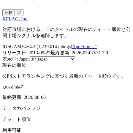
比較
♡
XFLAG, Inc.
対応市場における、このタイトルの現在のチャート順位と公
開市場シグナルを追跡します。
IOS
GAME
4+
4.3
(
1,239,014
ratings)
App Store ↗
リリース日
:
2013-09-27
最終更新
:
2026-07-07
v
31.7.0
表示中
:
Japan
現在の順位
公開ストアランキングに基づく最新のチャート順位です。
grossing
#
7
最終更新
:
2026-08-06
データカバレッジ
チャート順位
利用可能