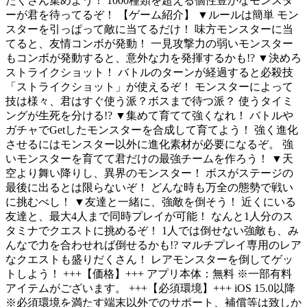
たくさん集めよう！ 1000種類を超える個性豊かなモンスタ
ーが君を待ってるぞ！ 【ゲーム紹介】 ▼ルールは簡単 モン
スターを引っぱって敵に当てるだけ！ 味方モンスターに当
てると、友情コンボが発動！ 一見攻撃力の弱いモンスター
もコンボが発動すると、意外な力を発揮するかも!? ▼決めろ
ストライクショット！ バトルのターンが経過すると必殺技
「ストライクショット」が使えるぞ！ モンスターによって
技は様々、君はすぐ使う派？ボスまで待つ派？ 使うタイミ
ングが生死を分ける!? ▼集めて育てて強くなれ！ バトルや
ガチャでGetしたモンスターを合成して育てよう！ 強く進化
させるにはモンスター以外に進化素材が必要になるぞ。 強
いモンスターを育てて君だけの最強チームを作ろう！ ▼天
空より舞い降りし、異界のモンスター！ ボスがステージの
最後に出るとは限らないぞ！ どんな時も万全の態勢で戦い
に挑むべし！ ▼友達と一緒に、強敵を倒そう！ 近くにいる
友達と、最大4人まで同時プレイが可能！ なんと1人分のス
タミナでクエストに挑めるぞ！ 1人では倒せない強敵も、み
んなで力を合わせれば倒せるかも!? マルチプレイ専用のレア
なクエストも盛りだくさん！ レアモンスターを倒してゲッ
トしよう！ +++【価格】+++ アプリ本体：無料 ※一部有料
アイテムがございます。 +++【必須環境】+++ iOS 15.0以降
※必須環境を満たす端末以外でのサポート、補償等は致しか