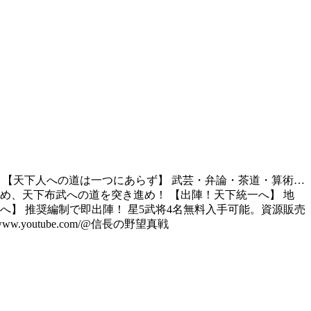
 【天下人への道は一つにあらず】 武芸・弁論・茶道・算術…
め、天下布武への道を突き進め！ 【出陣！天下統一へ】 地
】 推奨編制で即出陣！ 星5武将4名無料入手可能。資源販売
/www.youtube.com/@信長の野望真戦