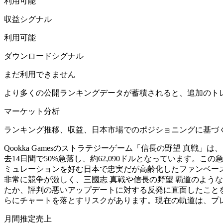
利用可能
収益シグナル
利用可能
ダウンロードシグナル
まだ利用できません
より多くの公開ランキングデータが蓄積されると、追加のト
マーケット分析
ランキング推移、収益、日本市場でのポジショニングに基づ
Qookka Gamesのストラテジーゲーム「信長の野望 真戦
去14日間で50%急落し、約62,090ドルとなっています
ミュレーションを好む日本で忠実だが高齢化したファンベー
非常に競争が激しく、三國志 真戦や信長の野望 覇道のよう
たか、評判の悪いアップデートに対する反発に直面したこと
らにチャートを落とすリスクがあります。現在の軌道は、プ
月間推定売上