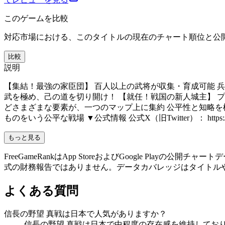
このゲームを比較
対応市場における、このタイトルの現在のチャート順位と公
比較
説明
【集結！最強の家臣団】 百人以上の武将が収集・育成可能 
武を極め、己の道を切り開け！ 【就任！戦国の新人城主】 
どさまざまな要素が、一つのマップ上に集約 公平性と知略を
ものをいう公平な戦場 ▼公式情報 公式X（旧Twitter）： https://x.com
もっと見る
FreeGameRankはApp StoreおよびGoogle P
式の財務報告ではありません。データカバレッジはタイトル
よくある質問
信長の野望 真戦は日本で人気がありますか？
信長の野望 真戦は日本で中程度の存在感を維持しており、