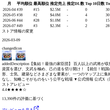
月
平均順位
最高順位
推定売上
推定DL数
Top 10日数
T
2026-04
#39
#15
$2.5M
-
0
30
2026-05
#38
#2
$4.0M
-
4
30
2026-06
#44
#28
$1.0M
-
0
15
2026-07
#49
#3
$2.3M
-
2
28
ストア情報の変更
2026-03-09
changed
Icon
→
added
Description
【集結！最強の家臣団】 百人以上の武将が収
資質を選び、文武を極め、己の道を切り開け！ 【就任！戦国
形、士気、建築などさまざまな要素が、一つのマップ上に集約
なし、知略こそがものをいう公平な戦場 ▼公式情報 公式X（旧Twitter）： htt
ストアレビュー
4.4
★★★★
☆
13,390件の評価に基づく
でレビューを見る