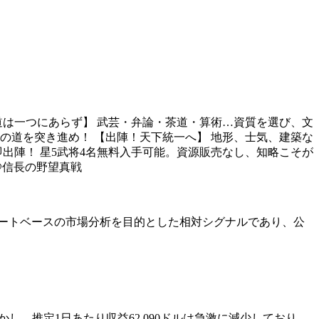
道は一つにあらず】 武芸・弁論・茶道・算術…資質を選び、文
の道を突き進め！ 【出陣！天下統一へ】 地形、士気、建築な
出陣！ 星5武将4名無料入手可能。資源販売なし、知略こそが
com/@信長の野望真戦
ド観察とチャートベースの市場分析を目的とした相対シグナルであり、公
し、推定1日あたり収益62,090ドルは急激に減少しており、