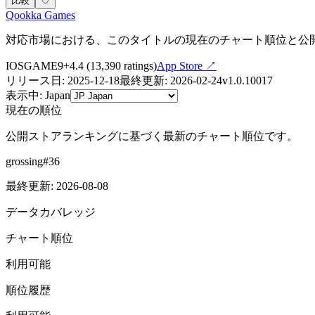
比較
♡
Qookka Games
対応市場における、このタイトルの現在のチャート順位と公
IOS
GAME
9+
4.4
(
13,390
ratings)
App Store ↗
リリース日
:
2025-12-18
最終更新
:
2026-02-24
v
1.0.10017
表示中
:
Japan
現在の順位
公開ストアランキングに基づく最新のチャート順位です。
grossing
#
36
最終更新
:
2026-08-08
データカバレッジ
チャート順位
利用可能
順位履歴