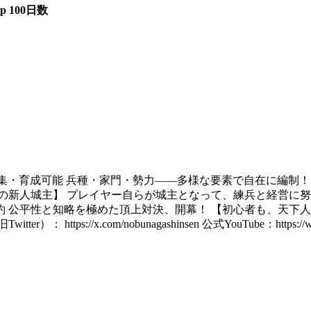
op 100日数
集・育成可能 兵種・家門・勢力――多様な要素で自在に編制！
の新人城主】 プレイヤー自らが城主となって、練兵と経営に努
 公平性と知略を極めた頂上対決、開幕！ 【初心者も、天下人へ
ps://x.com/nobunagashinsen 公式YouTube：https:/