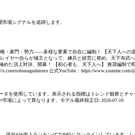
開市場シグナルを追跡します。
兵種・家門・勢力――多様な要素で自在に編制！ 【天下人への
プレイヤー自らが城主となって、練兵と経営に努め、天下布武へ
極めた頂上対決、開幕！ 【初心者も、天下人へ】 推奨編制で即
/nobunagashinsen 公式YouTube：https://www.youtube.
layの公開チャートデータを使用しています。表示される指標はトレン
や市場によって異なります。
モデル最終校正日
:
2026-07-10
現在iOS売上ランキングで49位にランクインしています。しか