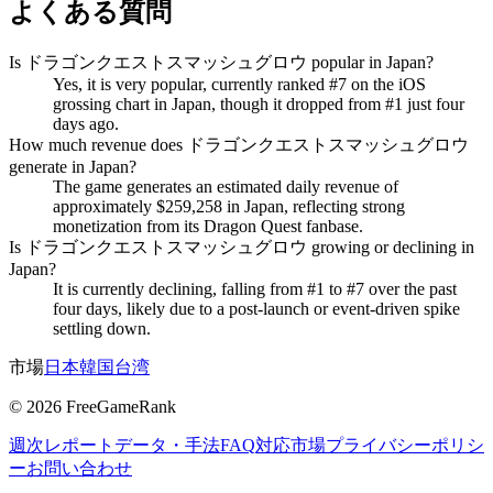
よくある質問
Is ドラゴンクエストスマッシュグロウ popular in Japan?
Yes, it is very popular, currently ranked #7 on the iOS
grossing chart in Japan, though it dropped from #1 just four
days ago.
How much revenue does ドラゴンクエストスマッシュグロウ
generate in Japan?
The game generates an estimated daily revenue of
approximately $259,258 in Japan, reflecting strong
monetization from its Dragon Quest fanbase.
Is ドラゴンクエストスマッシュグロウ growing or declining in
Japan?
It is currently declining, falling from #1 to #7 over the past
four days, likely due to a post-launch or event-driven spike
settling down.
市場
日本
韓国
台湾
©
2026
FreeGameRank
週次レポート
データ・手法
FAQ
対応市場
プライバシーポリシ
ー
お問い合わせ