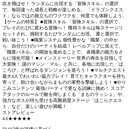
吹き飛ばせ！ ランダムに出現する「冒険スキル」の選択
で、毎回違った成長と戦略が楽しめる。 「ドラゴンクエス
ト」ならではの旅立ちのワクワクを、何度でも体験しよう。
【ゲームの特長】 ■冒険スキル 「冒険スキル」の選択で、
プレイのたびに変わる冒険へ！ 獲得スキルは毎ステージリ
セットされ、挑戦するたびランダムに出現。 運と選択で、
戦い抜こう！ ■職業システム 個性豊かな「職業」の中か
ら、自分だけのパーティを結成！ レベルアップに加えて、
「職業パネル」の開放を進めることで、 各職業の能力をさ
らに強化可能！ ■メインストーリー 世界の再生を目指して
大冒険！ 謎のマシン「マル」と共に、各地に出現した「ほ
ころび」と呼ばれるダンジョンを巡ろう！ ■マルチクエスト
最大4人でわいわい協力プレイ！ 育てたキャラクターを持ち
寄って、助け合いながらまものの軍勢を撃破しよう！ ■やり
こみコンテンツ 最強パーティで更なる試練に挑め！ スコア
アタックのルールで敵を倒しまくる「まものラッシュ」や、
強力なボスが待ち受ける高難易度ステージ「ほこらクエス
ト」など、楽しい遊びが満載！
ストアレビュー
4.6
★★★★★