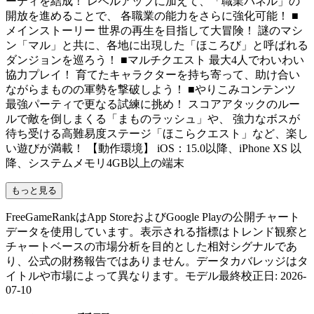
ーティを結成！ レベルアップに加えて、「職業パネル」の
開放を進めることで、 各職業の能力をさらに強化可能！ ■
メインストーリー 世界の再生を目指して大冒険！ 謎のマシ
ン「マル」と共に、各地に出現した「ほころび」と呼ばれる
ダンジョンを巡ろう！ ■マルチクエスト 最大4人でわいわい
協力プレイ！ 育てたキャラクターを持ち寄って、助け合い
ながらまものの軍勢を撃破しよう！ ■やりこみコンテンツ
最強パーティで更なる試練に挑め！ スコアアタックのルー
ルで敵を倒しまくる「まものラッシュ」や、 強力なボスが
待ち受ける高難易度ステージ「ほこらクエスト」など、楽し
い遊びが満載！ 【動作環境】 iOS：15.0以降、iPhone XS 以
降、システムメモリ4GB以上の端末
もっと見る
FreeGameRankはApp StoreおよびGoogle Playの公開チャート
データを使用しています。表示される指標はトレンド観察と
チャートベースの市場分析を目的とした相対シグナルであ
り、公式の財務報告ではありません。データカバレッジはタ
イトルや市場によって異なります。
モデル最終校正日
:
2026-
07-10