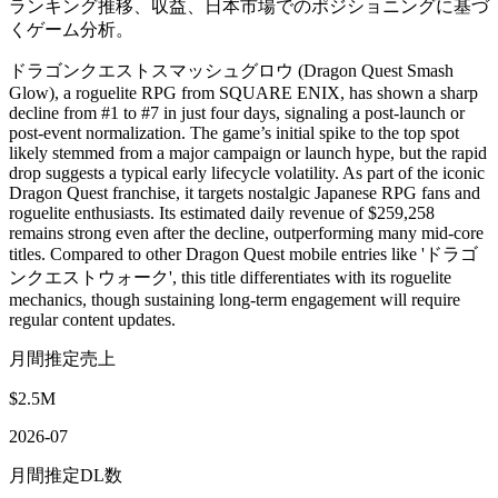
ランキング推移、収益、日本市場でのポジショニングに基づ
くゲーム分析。
ドラゴンクエストスマッシュグロウ (Dragon Quest Smash
Glow), a roguelite RPG from SQUARE ENIX, has shown a sharp
decline from #1 to #7 in just four days, signaling a post-launch or
post-event normalization. The game’s initial spike to the top spot
likely stemmed from a major campaign or launch hype, but the rapid
drop suggests a typical early lifecycle volatility. As part of the iconic
Dragon Quest franchise, it targets nostalgic Japanese RPG fans and
roguelite enthusiasts. Its estimated daily revenue of $259,258
remains strong even after the decline, outperforming many mid-core
titles. Compared to other Dragon Quest mobile entries like 'ドラゴ
ンクエストウォーク', this title differentiates with its roguelite
mechanics, though sustaining long-term engagement will require
regular content updates.
月間推定売上
$2.5M
2026-07
月間推定DL数