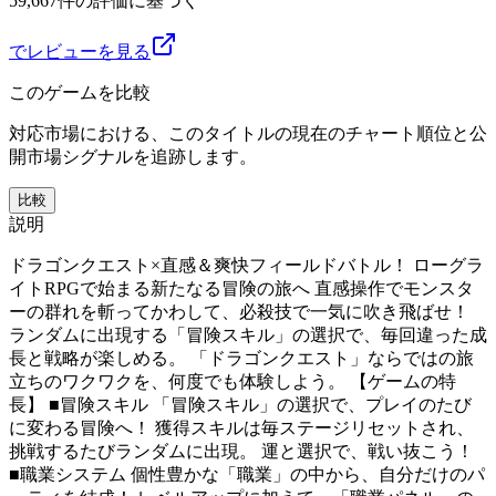
59,667件の評価に基づく
でレビューを見る
このゲームを比較
対応市場における、このタイトルの現在のチャート順位と公
開市場シグナルを追跡します。
比較
説明
ドラゴンクエスト×直感＆爽快フィールドバトル！ ローグラ
イトRPGで始まる新たなる冒険の旅へ 直感操作でモンスタ
ーの群れを斬ってかわして、必殺技で一気に吹き飛ばせ！
ランダムに出現する「冒険スキル」の選択で、毎回違った成
長と戦略が楽しめる。 「ドラゴンクエスト」ならではの旅
立ちのワクワクを、何度でも体験しよう。 【ゲームの特
長】 ■冒険スキル 「冒険スキル」の選択で、プレイのたび
に変わる冒険へ！ 獲得スキルは毎ステージリセットされ、
挑戦するたびランダムに出現。 運と選択で、戦い抜こう！
■職業システム 個性豊かな「職業」の中から、自分だけのパ