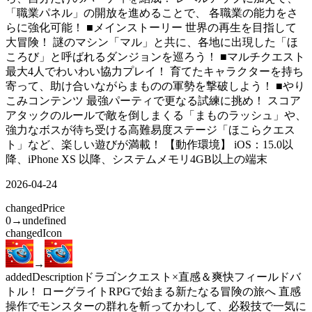
「職業パネル」の開放を進めることで、 各職業の能力をさ
らに強化可能！ ■メインストーリー 世界の再生を目指して
大冒険！ 謎のマシン「マル」と共に、各地に出現した「ほ
ころび」と呼ばれるダンジョンを巡ろう！ ■マルチクエスト
最大4人でわいわい協力プレイ！ 育てたキャラクターを持ち
寄って、助け合いながらまものの軍勢を撃破しよう！ ■やり
こみコンテンツ 最強パーティで更なる試練に挑め！ スコア
アタックのルールで敵を倒しまくる「まものラッシュ」や、
強力なボスが待ち受ける高難易度ステージ「ほこらクエス
ト」など、楽しい遊びが満載！ 【動作環境】 iOS：15.0以
降、iPhone XS 以降、システムメモリ4GB以上の端末
2026-04-24
changed
Price
0
→
undefined
changed
Icon
→
added
Description
ドラゴンクエスト×直感＆爽快フィールドバ
トル！ ローグライトRPGで始まる新たなる冒険の旅へ 直感
操作でモンスターの群れを斬ってかわして、必殺技で一気に