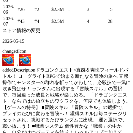
05
2026-
#26
#2
$2.3M
-
3
15
06
2026-
#43
#4
$2.5M
-
4
28
07
ストア情報の変更
2026-05-15
changed
Icon
→
added
Description
ドラゴンクエスト×直感＆爽快フィールドバ
トル！ ローグライトRPGで始まる新たなる冒険の旅へ 直感
操作でモンスターの群れを斬ってかわして、必殺技で一気に
吹き飛ばせ！ ランダムに出現する「冒険スキル」の選択
で、毎回違った成長と戦略が楽しめる。 「ドラゴンクエス
ト」ならではの旅立ちのワクワクを、何度でも体験しよう。
【ゲームの特長】 ■冒険スキル 「冒険スキル」の選択で、
プレイのたびに変わる冒険へ！ 獲得スキルは毎ステージリ
セットされ、挑戦するたびランダムに出現。 運と選択で、
戦い抜こう！ ■職業システム 個性豊かな「職業」の中か
ら、自分だけのパーティを結成！ レベルアップに加えて、