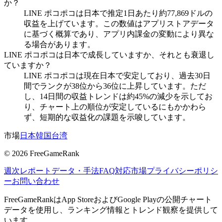
か？
LINE ポコポコは日本で推定1日あたり約77,869ドルの
収益を上げています。この数値はアプリストアデータ
に基づく概算であり、アプリ内課金の変動により異な
る場合があります。
LINE ポコポコは日本で成長していますか、それとも衰退し
ていますか？
LINE ポコポコは現在日本で安定しており、過去30日
間でランクが38位から36位に上昇しています。ただ
し、14日間の収益トレンドは約45%の減少を示してお
り、チャート上の順位が安定しているにもかかわら
ず、短期的な収益化の課題を示唆しています。
市場
日本
韓国
台湾
©
2026
FreeGameRank
週次レポート
データ・手法
FAQ
対応市場
プライバシーポリシ
ー
お問い合わせ
FreeGameRankはApp StoreおよびGoogle Playの公開チャート
データを使用し、ランキング情報とトレンド観察を提供して
います。