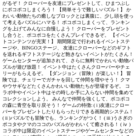
がるぞ！ クローバーを友達にプレゼントして、ひまつぶし
にポコポコしまくろう！ 【簡単そうで難しいパズル！】 か
わいい動物たちの癒しなブロックとは裏腹に、少し頭を使っ
て考えるパズルにハマる！ ポコポコしまくって、ランキン
グを上げてみんなに自慢しよう！ クローバーをプレゼント
し合うと、ポコポコをたくさんプレイできるぞ。 【イベン
トコンテンツが充実！】 期間限定で行われるイベントステ
ージや、BINGOステージ、 友達にクローバーなどのギフト
を送れるギフトステージなど飽きないイベントがたくさん！
ゲームセンターが追加されて、さらに無料でかわいい動物パ
ズルが遊び放題！ イベント中はたくさんクローバーやチェ
リーがもらえるぞ。 【ダンジョン（冒険）が楽しい！】 冒
険では、チェリーでガチャを回して仲間を増やそう！ クマ
やウサギなどたくさんかわいい動物たちが登場するぞ。 コ
ラボ中やイベント中はその時しか手に入らない仲間を集めて
コレクションしよう。 みんなで仲間を強くして、ポコポコ
の森に青空を取り戻そう！ ゲームの特徴: ( i )友達にクロー
バーをプレゼントしたりもらったりできる画期的システム！
( ii )パズルでも冒険でも、ランキングがつく！ ( iii )うさぎの
ポコタやクマのココのパズルがかわいくて癒される！ ( ⅳ )
コラボ中は限定のイベントステージやゲームセンターなどの