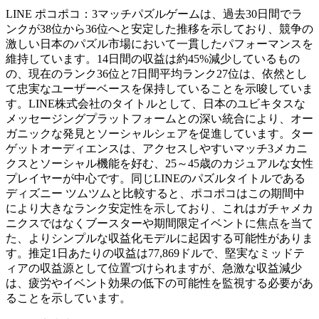
LINE ポコポコ：3マッチパズルゲームは、過去30日間でラ
ンクが38位から36位へと安定した推移を示しており、競争の
激しい日本のパズル市場において一貫したパフォーマンスを
維持しています。14日間の収益は約45%減少しているもの
の、現在のランク36位と7日間平均ランク27位は、依然とし
て忠実なユーザーベースを保持していることを示唆していま
す。LINE株式会社のタイトルとして、日本のユビキタスな
メッセージングプラットフォームとの深い統合により、オー
ガニックな発見とソーシャルシェアを促進しています。ター
ゲットオーディエンスは、アクセスしやすいマッチ3メカニ
クスとソーシャル機能を好む、25～45歳のカジュアルな女性
プレイヤーが中心です。同じLINEのパズルタイトルである
ディズニー ツムツムと比較すると、ポコポコはこの期間中
により大きなランク安定性を示しており、これはガチャメカ
ニクスではなくブースターや期間限定イベントに焦点を当て
た、よりシンプルな収益化モデルに起因する可能性がありま
す。推定1日あたりの収益は77,869ドルで、堅実なミッドテ
ィアの収益源として位置づけられますが、急激な収益減少
は、疲労やイベント効果の低下の可能性を監視する必要があ
ることを示しています。