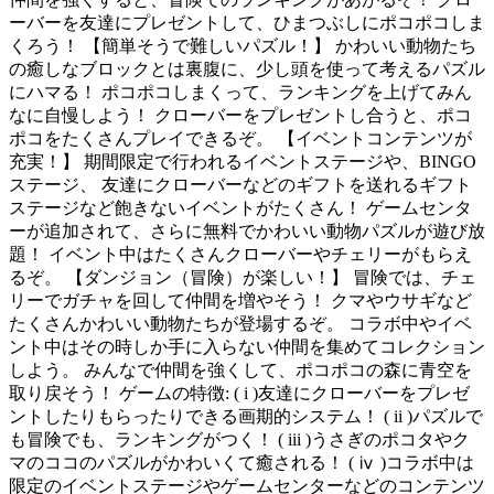
ーバーを友達にプレゼントして、ひまつぶしにポコポコしま
くろう！ 【簡単そうで難しいパズル！】 かわいい動物たち
の癒しなブロックとは裏腹に、少し頭を使って考えるパズル
にハマる！ ポコポコしまくって、ランキングを上げてみん
なに自慢しよう！ クローバーをプレゼントし合うと、ポコ
ポコをたくさんプレイできるぞ。 【イベントコンテンツが
充実！】 期間限定で行われるイベントステージや、BINGO
ステージ、 友達にクローバーなどのギフトを送れるギフト
ステージなど飽きないイベントがたくさん！ ゲームセンタ
ーが追加されて、さらに無料でかわいい動物パズルが遊び放
題！ イベント中はたくさんクローバーやチェリーがもらえ
るぞ。 【ダンジョン（冒険）が楽しい！】 冒険では、チェ
リーでガチャを回して仲間を増やそう！ クマやウサギなど
たくさんかわいい動物たちが登場するぞ。 コラボ中やイベ
ント中はその時しか手に入らない仲間を集めてコレクション
しよう。 みんなで仲間を強くして、ポコポコの森に青空を
取り戻そう！ ゲームの特徴: ( i )友達にクローバーをプレゼ
ントしたりもらったりできる画期的システム！ ( ii )パズルで
も冒険でも、ランキングがつく！ ( iii )うさぎのポコタやク
マのココのパズルがかわいくて癒される！ ( ⅳ )コラボ中は
限定のイベントステージやゲームセンターなどのコンテンツ