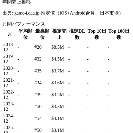
年間売上推移
出典: game-i.daa.jp 推定値（iOS+Android合算、日本市場）
月間パフォーマンス
平均順
最高順
推定売
推定DL
Top 10日
Top 100日
月
位
位
上
数
数
数
2018-
-
#20
$8.5M
-
-
-
12
2019-
-
#32
$4.5M
-
-
-
12
2020-
-
#35
$3.7M
-
-
-
12
2021-
-
#34
$3.6M
-
-
-
12
2022-
-
#39
$3.5M
-
-
-
12
2023-
-
#50
$3.3M
-
-
-
12
2024-
-
#54
$3.1M
-
-
-
12
2025-
-
#50
$3.1M
-
-
-
12