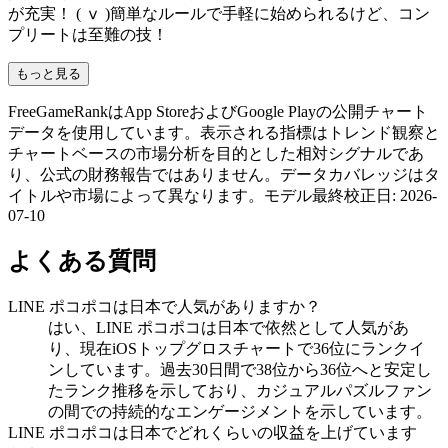
が充実！ ( ⅴ )簡単なルールで手軽に始められるけど、コン
プリートは至難の技！
もっと見る
FreeGameRankはApp StoreおよびGoogle Playの公開チャート
データを使用しています。表示される指標はトレンド観察と
チャートベースの市場分析を目的とした相対シグナルであ
り、公式の財務報告ではありません。データカバレッジはタ
イトルや市場によって異なります。
モデル最終校正日
:
2026-
07-10
よくある質問
LINE ポコポコは日本で人気がありますか？
はい、LINE ポコポコは日本で依然として人気があ
り、現在iOSトップグロスチャートで36位にランクイ
ンしています。過去30日間で38位から36位へと安定し
たランク推移を示しており、カジュアルパズルファン
の間での持続的なエンゲージメントを示しています。
LINE ポコポコは日本でどれくらいの収益を上げています