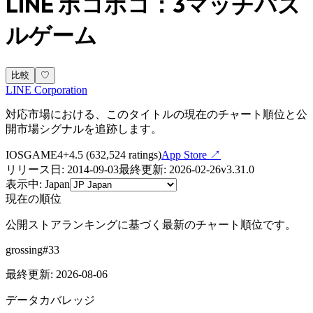
LINE ポコポコ：3マッチパズ
ルゲーム
比較
♡
LINE Corporation
対応市場における、このタイトルの現在のチャート順位と公
開市場シグナルを追跡します。
IOS
GAME
4+
4.5
(
632,524
ratings)
App Store ↗
リリース日
:
2014-09-03
最終更新
:
2026-02-26
v
3.31.0
表示中
:
Japan
現在の順位
公開ストアランキングに基づく最新のチャート順位です。
grossing
#
33
最終更新
:
2026-08-06
データカバレッジ