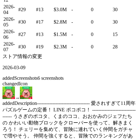
2026-
#29
#13
$3.0M
-
0
30
04
2026-
#30
#17
$2.8M
-
0
30
05
2026-
#27
#13
$1.5M
-
0
15
06
2026-
#30
#19
$2.3M
-
0
28
07
ストア情報の変更
2026-03-09
added
Screenshots
6
screenshots
changed
Icon
→
added
Description
---------------------------------- 愛されすぎて11周年
パズルゲームの定番！ LINE ポコポコ！ ----------------------------
------ うさぎのポコタ、くまのココ、おおかみのジェフたち
の かわいい動物ブロックをクローバーを使って、解きまく
ろう！ チェリーを集めて、冒険に連れていく仲間をガチャ
で増やそう。 仲間を強くすると、冒険でのランキングがあ