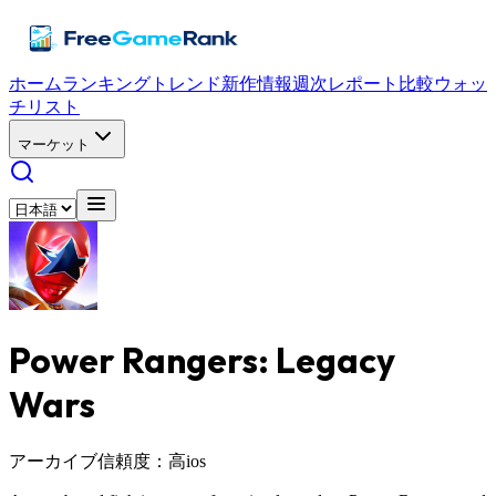
ホーム
ランキング
トレンド
新作情報
週次レポート
比較
ウォッ
チリスト
マーケット
Power Rangers: Legacy
Wars
アーカイブ
信頼度：高
ios