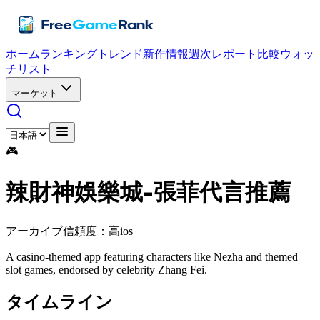
ホーム
ランキング
トレンド
新作情報
週次レポート
比較
ウォッ
チリスト
マーケット
🎮
辣財神娛樂城-張菲代言推薦
アーカイブ
信頼度：高
ios
A casino-themed app featuring characters like Nezha and themed
slot games, endorsed by celebrity Zhang Fei.
タイムライン