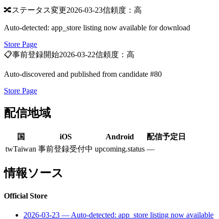
🔀
ステータス変更
2026-03-23
信頼度：高
Auto-detected: app_store listing now available for download
Store Page
📋
事前登録開始
2026-03-22
信頼度：高
Auto-discovered and published from candidate #80
Store Page
配信地域
国
iOS
Android
配信予定日
tw
Taiwan
事前登録受付中
upcoming.status
—
情報ソース
Official Store
2026-03-23
—
Auto-detected: app_store listing now available