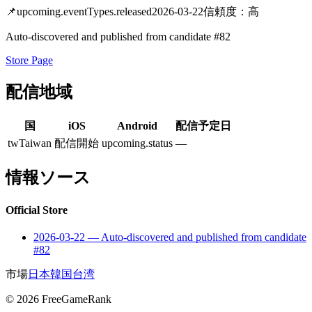
📌
upcoming.eventTypes.released
2026-03-22
信頼度：高
Auto-discovered and published from candidate #82
Store Page
配信地域
国
iOS
Android
配信予定日
tw
Taiwan
配信開始
upcoming.status
—
情報ソース
Official Store
2026-03-22
—
Auto-discovered and published from candidate
#82
市場
日本
韓国
台湾
©
2026
FreeGameRank