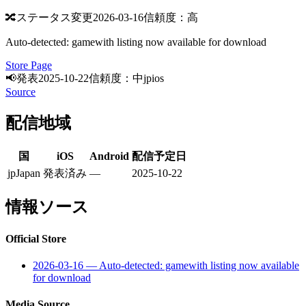
🔀
ステータス変更
2026-03-16
信頼度：高
Auto-detected: gamewith listing now available for download
Store Page
📢
発表
2025-10-22
信頼度：中
jp
ios
Source
配信地域
国
iOS
Android
配信予定日
jp
Japan
発表済み
—
2025-10-22
情報ソース
Official Store
2026-03-16
—
Auto-detected: gamewith listing now available
for download
Media Source