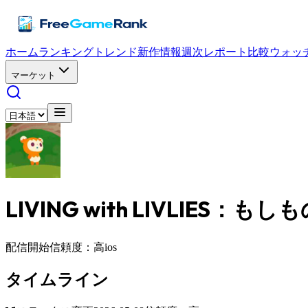
ホーム
ランキング
トレンド
新作情報
週次レポート
比較
ウォッ
マーケット
LIVING with LIVLIES：も
配信開始
信頼度：高
ios
タイムライン