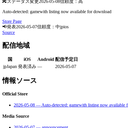
🔀
ステータス変更
2026-05-08
信頼度：高
Auto-detected: gamewith listing now available for download
Store Page
📢
発表
2026-05-07
信頼度：中
jp
ios
Source
配信地域
国
iOS
Android
配信予定日
jp
Japan
発表済み
—
2026-05-07
情報ソース
Official Store
2026-05-08
—
Auto-detected: gamewith listing now available 
Media Source
2026-05-07
—
announcement