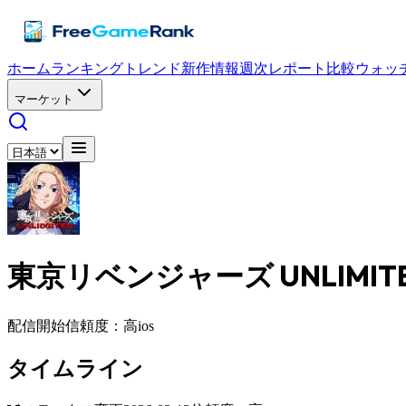
ホーム
ランキング
トレンド
新作情報
週次レポート
比較
ウォッ
マーケット
東京リベンジャーズ UNLIMIT
配信開始
信頼度：高
ios
タイムライン