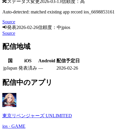
🔀
ステータス変更
2026-03-13
信頼度：高
Auto-detected: matched existing app record ios_6698853161
Source
📢
発表
2026-02-26
信頼度：中
jp
ios
Source
配信地域
国
iOS
Android
配信予定日
jp
Japan
発表済み
—
2026-02-26
配信中のアプリ
東京リベンジャーズ UNLIMITED
ios
·
GAME