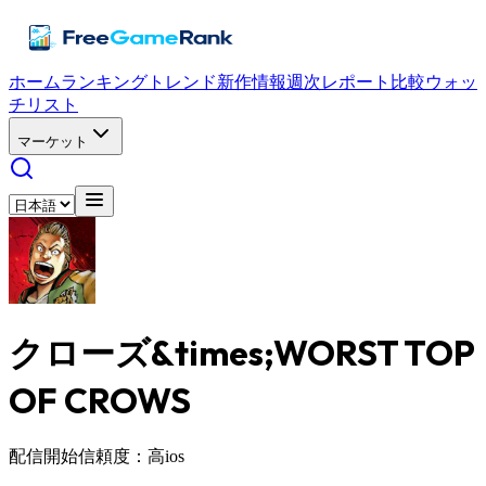
ホーム
ランキング
トレンド
新作情報
週次レポート
比較
ウォッ
チリスト
マーケット
クローズ&times;WORST TOP
OF CROWS
配信開始
信頼度：高
ios