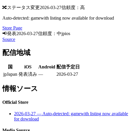
🔀
ステータス変更
2026-03-27
信頼度：高
Auto-detected: gamewith listing now available for download
Store Page
📢
発表
2026-03-27
信頼度：中
jp
ios
Source
配信地域
国
iOS
Android
配信予定日
jp
Japan
発表済み
—
2026-03-27
情報ソース
Official Store
2026-03-27
—
Auto-detected: gamewith listing now available
for download
Media Source