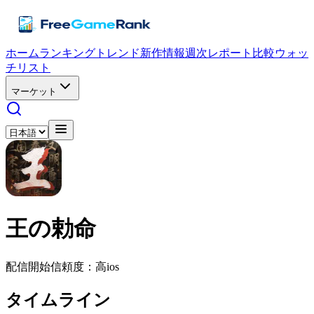
ホーム
ランキング
トレンド
新作情報
週次レポート
比較
ウォッ
チリスト
マーケット
王の勅命
配信開始
信頼度：高
ios
タイムライン