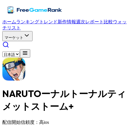
ホーム
ランキング
トレンド
新作情報
週次レポート
比較
ウォッ
チリスト
マーケット
NARUTOーナルトーナルティ
メットストーム+
配信開始
信頼度：高
ios