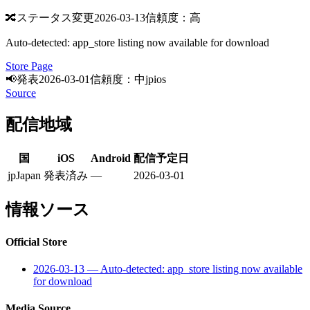
🔀
ステータス変更
2026-03-13
信頼度：高
Auto-detected: app_store listing now available for download
Store Page
📢
発表
2026-03-01
信頼度：中
jp
ios
Source
配信地域
国
iOS
Android
配信予定日
jp
Japan
発表済み
—
2026-03-01
情報ソース
Official Store
2026-03-13
—
Auto-detected: app_store listing now available
for download
Media Source