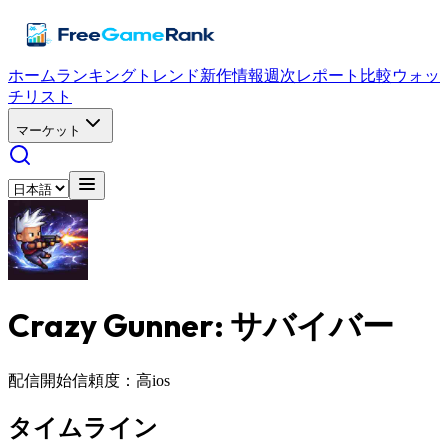
ホーム
ランキング
トレンド
新作情報
週次レポート
比較
ウォッ
チリスト
マーケット
Crazy Gunner: サバイバー
配信開始
信頼度：高
ios
タイムライン