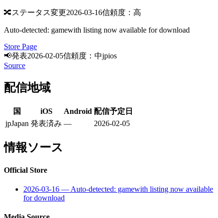
🔀
ステータス変更
2026-03-16
信頼度：高
Auto-detected: gamewith listing now available for download
Store Page
📢
発表
2026-02-05
信頼度：中
jp
ios
Source
配信地域
国
iOS
Android
配信予定日
jp
Japan
発表済み
—
2026-02-05
情報ソース
Official Store
2026-03-16
—
Auto-detected: gamewith listing now available
for download
Media Source