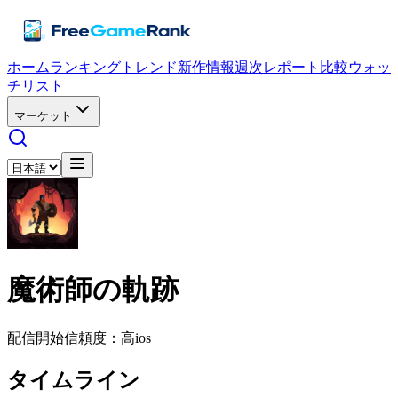
ホーム
ランキング
トレンド
新作情報
週次レポート
比較
ウォッ
チリスト
マーケット
魔術師の軌跡
配信開始
信頼度：高
ios
タイムライン