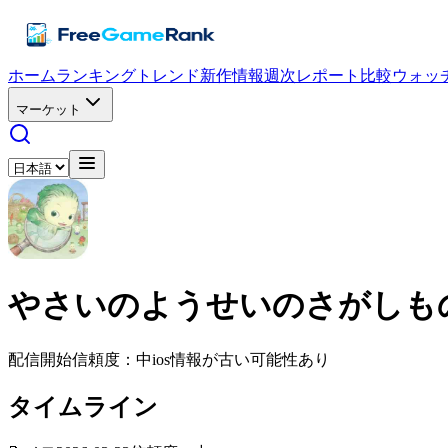
ホーム
ランキング
トレンド
新作情報
週次レポート
比較
ウォッ
マーケット
やさいのようせいのさがしも
配信開始
信頼度：中
ios
情報が古い可能性あり
タイムライン