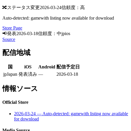
🔀
ステータス変更
2026-03-24
信頼度：高
Auto-detected: gamewith listing now available for download
Store Page
📢
発表
2026-03-18
信頼度：中
jp
ios
Source
配信地域
国
iOS
Android
配信予定日
jp
Japan
発表済み
—
2026-03-18
情報ソース
Official Store
2026-03-24
—
Auto-detected: gamewith listing now available
for download
Media Source