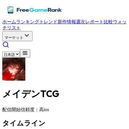
ホーム
ランキング
トレンド
新作情報
週次レポート
比較
ウォッ
チリスト
マーケット
メイデンTCG
配信開始
信頼度：高
ios
タイムライン