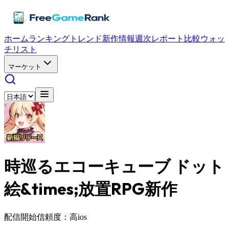
ホーム
ランキング
トレンド
新作情報
週次レポート
比較
ウォッ
チリスト
マーケット
時巡るエコーキューブ ドット
絵&times;放置RPG新作
配信開始
信頼度：高
ios