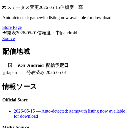
🔀
ステータス変更
2026-05-15
信頼度：高
Auto-detected: gamewith listing now available for download
Store Page
📢
発表
2026-05-01
信頼度：中
jp
android
Source
配信地域
国
iOS
Android
配信予定日
jp
Japan
—
発表済み
2026-05-01
情報ソース
Official Store
2026-05-15
—
Auto-detected: gamewith listing now available
for download
Media Source