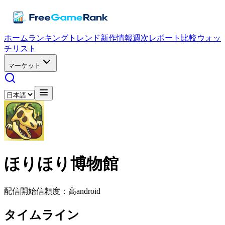
ホーム
ランキング
トレンド
新作情報
週次レポート
比較
ウォッ
チリスト
マーケット
ほりほり博物館
配信開始
信頼度：高
android
タイムライン