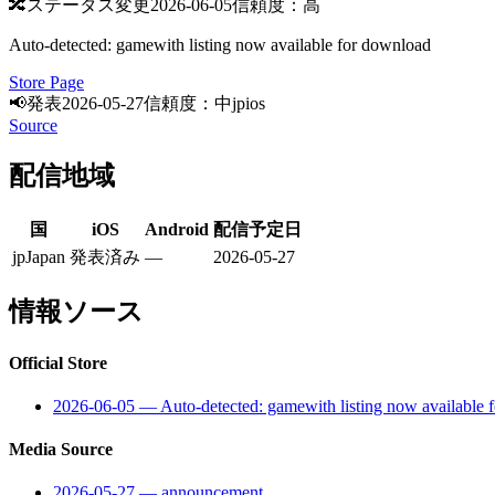
🔀
ステータス変更
2026-06-05
信頼度：高
Auto-detected: gamewith listing now available for download
Store Page
📢
発表
2026-05-27
信頼度：中
jp
ios
Source
配信地域
国
iOS
Android
配信予定日
jp
Japan
発表済み
—
2026-05-27
情報ソース
Official Store
2026-06-05
—
Auto-detected: gamewith listing now available 
Media Source
2026-05-27
—
announcement