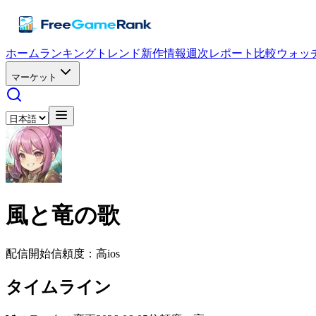
ホーム
ランキング
トレンド
新作情報
週次レポート
比較
ウォッ
マーケット
風と竜の歌
配信開始
信頼度：高
ios
タイムライン