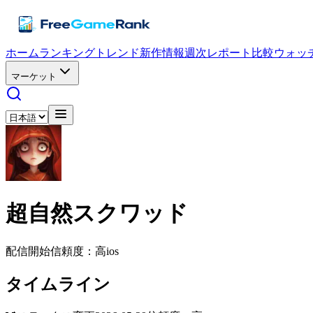
ホーム
ランキング
トレンド
新作情報
週次レポート
比較
ウォッ
マーケット
超自然スクワッド
配信開始
信頼度：高
ios
タイムライン