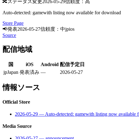
🔀
ステータス変更
2026-05-29
信頼度：高
Auto-detected: gamewith listing now available for download
Store Page
📢
発表
2026-05-27
信頼度：中
jp
ios
Source
配信地域
国
iOS
Android
配信予定日
jp
Japan
発表済み
—
2026-05-27
情報ソース
Official Store
2026-05-29
—
Auto-detected: gamewith listing now available 
Media Source
2026-05-27
—
announcement