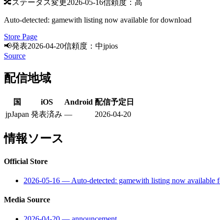
🔀
ステータス変更
2026-05-16
信頼度：高
Auto-detected: gamewith listing now available for download
Store Page
📢
発表
2026-04-20
信頼度：中
jp
ios
Source
配信地域
国
iOS
Android
配信予定日
jp
Japan
発表済み
—
2026-04-20
情報ソース
Official Store
2026-05-16
—
Auto-detected: gamewith listing now available 
Media Source
2026-04-20
—
announcement