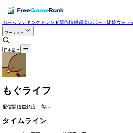
ホーム
ランキング
トレンド
新作情報
週次レポート
比較
ウォッ
マーケット
もぐライフ
配信開始
信頼度：高
ios
タイムライン