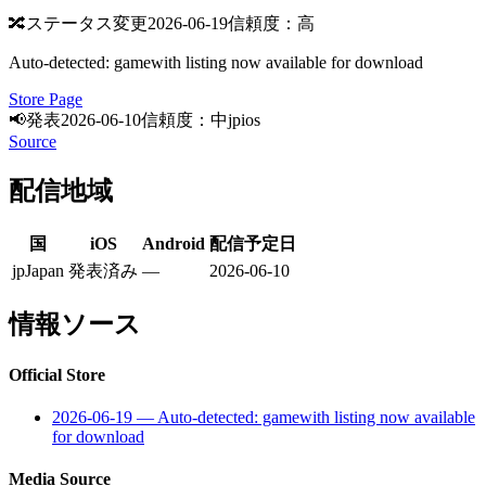
🔀
ステータス変更
2026-06-19
信頼度：高
Auto-detected: gamewith listing now available for download
Store Page
📢
発表
2026-06-10
信頼度：中
jp
ios
Source
配信地域
国
iOS
Android
配信予定日
jp
Japan
発表済み
—
2026-06-10
情報ソース
Official Store
2026-06-19
—
Auto-detected: gamewith listing now available
for download
Media Source