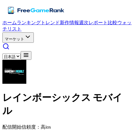
ホーム
ランキング
トレンド
新作情報
週次レポート
比較
ウォッ
チリスト
マーケット
レインボーシックス モバイ
ル
配信開始
信頼度：高
ios