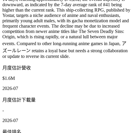
downward, as indicated by the 7-day average rank of #41 being
higher than the current rank. This ship-collecting RPG, published by
Yostar, targets a niche audience of anime and naval enthusiasts,
primarily young adult males, with its gacha monetization model and
frequent character events. The decline may be due to increased
competition from newer anime titles like The Seven Deadly Sins:
Origin, which is rising rapidly, or a natural lull between major
events. Compared to other long-running anime games in Japan, ア
ズールレーン retains a loyal base but needs a strong collaboration
or update to reverse its current slide.
月度估計營收
$1.6M
2026-07
月度估計下載量
-
2026-07
最佳排名