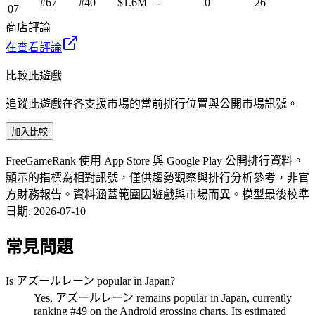
#67
#40
$1.6M
-
0
26
07
商店評論
在查看評論
比較此遊戲
追蹤此遊戲在各支援市場的當前排行位置與公開市場訊號。
加入比較
FreeGameRank 使用 App Store 與 Google Play 公開排行資料。
顯示的指標為相對訊號，僅供趨勢觀察與排行分析參考，非官
方財務報告。資料涵蓋範圍因遊戲與市場而異。
模型最後校準
日期
:
2026-07-10
常見問題
Is アズールレーン popular in Japan?
Yes, アズールレーン remains popular in Japan, currently
ranking #49 on the Android grossing charts. Its estimated