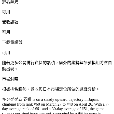
排名歷史
可用
營收訊號
可用
下載量訊號
可用
隨著更多公開排行資料的累積，額外的趨勢與訊號模組將會自
動出現。
市場洞察
根據排名趨勢、營收與日本市場定位所做的遊戲分析。
キングダム 覇道 is on a steady upward trajectory in Japan,
climbing from rank #60 on March 27 to #48 on April 26. With a 7-
day average rank of #61 and a 30-day average of #51, the game
shows consistent improvement, supported by a 9% increase in