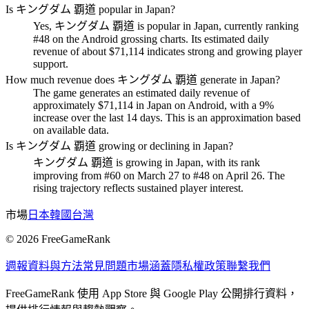
Is キングダム 覇道 popular in Japan?
Yes, キングダム 覇道 is popular in Japan, currently ranking
#48 on the Android grossing charts. Its estimated daily
revenue of about $71,114 indicates strong and growing player
support.
How much revenue does キングダム 覇道 generate in Japan?
The game generates an estimated daily revenue of
approximately $71,114 in Japan on Android, with a 9%
increase over the last 14 days. This is an approximation based
on available data.
Is キングダム 覇道 growing or declining in Japan?
キングダム 覇道 is growing in Japan, with its rank
improving from #60 on March 27 to #48 on April 26. The
rising trajectory reflects sustained player interest.
市場
日本
韓國
台灣
©
2026
FreeGameRank
週報
資料與方法
常見問題
市場涵蓋
隱私權政策
聯繫我們
FreeGameRank 使用 App Store 與 Google Play 公開排行資料，