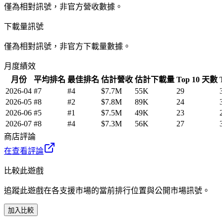
僅為相對訊號，非官方營收數據。
下載量訊號
僅為相對訊號，非官方下載量數據。
月度績效
月份
平均排名
最佳排名
估計營收
估計下載量
Top 10 天數
2026-04
#7
#4
$7.7M
55K
29
2026-05
#8
#2
$7.8M
89K
24
2026-06
#5
#1
$7.5M
49K
23
2026-07
#8
#4
$7.3M
56K
27
商店評論
在查看評論
比較此遊戲
追蹤此遊戲在各支援市場的當前排行位置與公開市場訊號。
加入比較