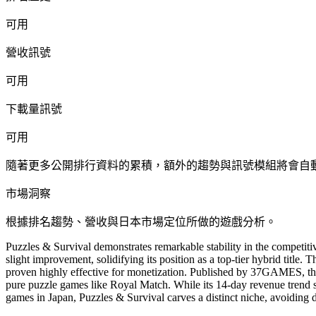
可用
營收訊號
可用
下載量訊號
可用
隨著更多公開排行資料的累積，額外的趨勢與訊號模組將會自
市場洞察
根據排名趨勢、營收與日本市場定位所做的遊戲分析。
Puzzles & Survival demonstrates remarkable stability in the competitiv
slight improvement, solidifying its position as a top-tier hybrid titl
proven highly effective for monetization. Published by 37GAMES, the
pure puzzle games like Royal Match. While its 14-day revenue trend s
games in Japan, Puzzles & Survival carves a distinct niche, avoiding 