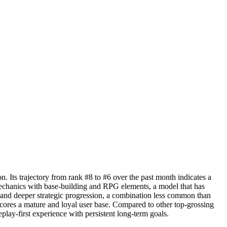
. Its trajectory from rank #8 to #6 over the past month indicates a
le mechanics with base-building and RPG elements, a model that has
 and deeper strategic progression, a combination less common than
cores a mature and loyal user base. Compared to other top-grossing
lay-first experience with persistent long-term goals.