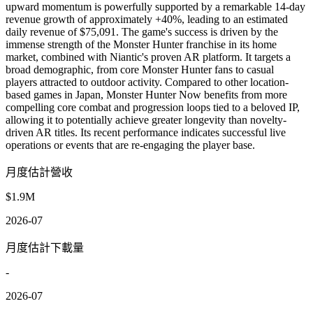
upward momentum is powerfully supported by a remarkable 14-day
revenue growth of approximately +40%, leading to an estimated
daily revenue of $75,091. The game's success is driven by the
immense strength of the Monster Hunter franchise in its home
market, combined with Niantic's proven AR platform. It targets a
broad demographic, from core Monster Hunter fans to casual
players attracted to outdoor activity. Compared to other location-
based games in Japan, Monster Hunter Now benefits from more
compelling core combat and progression loops tied to a beloved IP,
allowing it to potentially achieve greater longevity than novelty-
driven AR titles. Its recent performance indicates successful live
operations or events that are re-engaging the player base.
月度估計營收
$1.9M
2026-07
月度估計下載量
-
2026-07