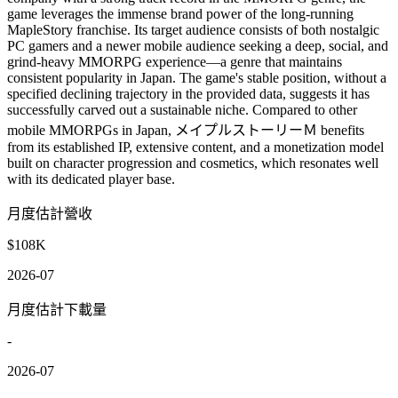
game leverages the immense brand power of the long-running
MapleStory franchise. Its target audience consists of both nostalgic
PC gamers and a newer mobile audience seeking a deep, social, and
grind-heavy MMORPG experience—a genre that maintains
consistent popularity in Japan. The game's stable position, without a
specified declining trajectory in the provided data, suggests it has
successfully carved out a sustainable niche. Compared to other
mobile MMORPGs in Japan, メイプルストーリーＭ benefits
from its established IP, extensive content, and a monetization model
built on character progression and cosmetics, which resonates well
with its dedicated player base.
月度估計營收
$108K
2026-07
月度估計下載量
-
2026-07