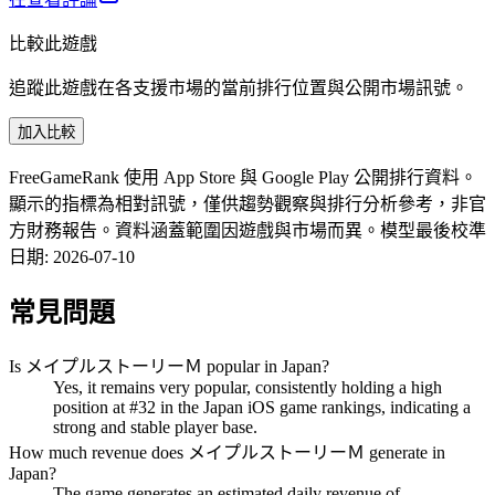
比較此遊戲
追蹤此遊戲在各支援市場的當前排行位置與公開市場訊號。
加入比較
FreeGameRank 使用 App Store 與 Google Play 公開排行資料。
顯示的指標為相對訊號，僅供趨勢觀察與排行分析參考，非官
方財務報告。資料涵蓋範圍因遊戲與市場而異。
模型最後校準
日期
:
2026-07-10
常見問題
Is メイプルストーリーＭ popular in Japan?
Yes, it remains very popular, consistently holding a high
position at #32 in the Japan iOS game rankings, indicating a
strong and stable player base.
How much revenue does メイプルストーリーＭ generate in
Japan?
The game generates an estimated daily revenue of