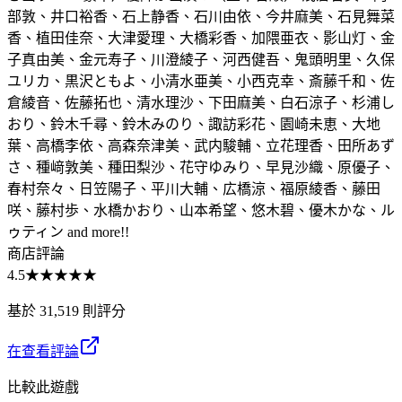
部敦、井口裕香、石上静香、石川由依、今井麻美、石見舞菜
香、植田佳奈、大津愛理、大橋彩香、加隈亜衣、影山灯、金
子真由美、金元寿子、川澄綾子、河西健吾、鬼頭明里、久保
ユリカ、黒沢ともよ、小清水亜美、小西克幸、斎藤千和、佐
倉綾音、佐藤拓也、清水理沙、下田麻美、白石涼子、杉浦し
おり、鈴木千尋、鈴木みのり、諏訪彩花、園崎未恵、大地
葉、高橋李依、高森奈津美、武内駿輔、立花理香、田所あず
さ、種﨑敦美、種田梨沙、花守ゆみり、早見沙織、原優子、
春村奈々、日笠陽子、平川大輔、広橋涼、福原綾香、藤田
咲、藤村歩、水橋かおり、山本希望、悠木碧、優木かな、ル
ゥティン and more!!
商店評論
4.5
★★★★★
基於 31,519 則評分
在查看評論
比較此遊戲