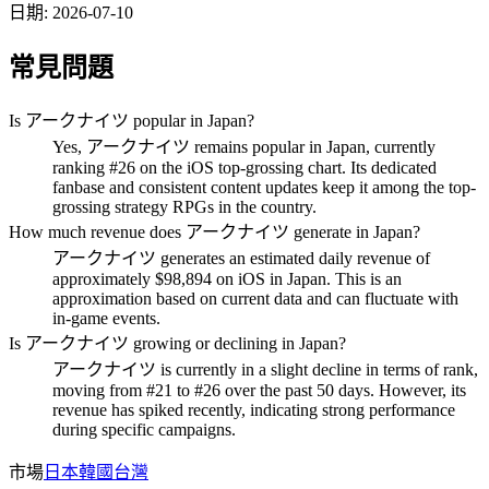
日期
:
2026-07-10
常見問題
Is アークナイツ popular in Japan?
Yes, アークナイツ remains popular in Japan, currently
ranking #26 on the iOS top-grossing chart. Its dedicated
fanbase and consistent content updates keep it among the top-
grossing strategy RPGs in the country.
How much revenue does アークナイツ generate in Japan?
アークナイツ generates an estimated daily revenue of
approximately $98,894 on iOS in Japan. This is an
approximation based on current data and can fluctuate with
in-game events.
Is アークナイツ growing or declining in Japan?
アークナイツ is currently in a slight decline in terms of rank,
moving from #21 to #26 over the past 50 days. However, its
revenue has spiked recently, indicating strong performance
during specific campaigns.
市場
日本
韓國
台灣