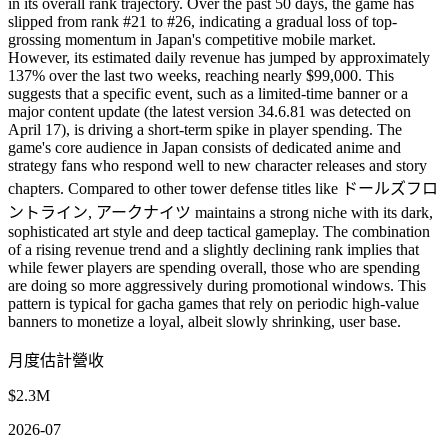
in its overall rank trajectory. Over the past 50 days, the game has
slipped from rank #21 to #26, indicating a gradual loss of top-
grossing momentum in Japan's competitive mobile market.
However, its estimated daily revenue has jumped by approximately
137% over the last two weeks, reaching nearly $99,000. This
suggests that a specific event, such as a limited-time banner or a
major content update (the latest version 34.6.81 was detected on
April 17), is driving a short-term spike in player spending. The
game's core audience in Japan consists of dedicated anime and
strategy fans who respond well to new character releases and story
chapters. Compared to other tower defense titles like ドールズフロ
ントライン, アークナイツ maintains a strong niche with its dark,
sophisticated art style and deep tactical gameplay. The combination
of a rising revenue trend and a slightly declining rank implies that
while fewer players are spending overall, those who are spending
are doing so more aggressively during promotional windows. This
pattern is typical for gacha games that rely on periodic high-value
banners to monetize a loyal, albeit slowly shrinking, user base.
月度估計營收
$2.3M
2026-07