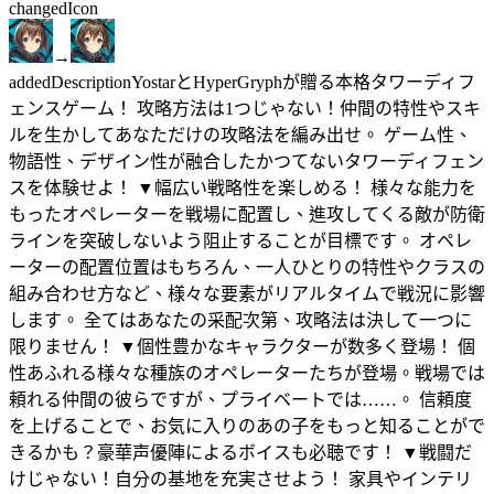
changed
Icon
→
added
Description
YostarとHyperGryphが贈る本格タワーディフ
ェンスゲーム！ 攻略方法は1つじゃない！仲間の特性やスキ
ルを生かしてあなただけの攻略法を編み出せ。 ゲーム性、
物語性、デザイン性が融合したかつてないタワーディフェン
スを体験せよ！ ▼幅広い戦略性を楽しめる！ 様々な能力を
もったオペレーターを戦場に配置し、進攻してくる敵が防衛
ラインを突破しないよう阻止することが目標です。 オペレ
ーターの配置位置はもちろん、一人ひとりの特性やクラスの
組み合わせ方など、様々な要素がリアルタイムで戦況に影響
します。 全てはあなたの采配次第、攻略法は決して一つに
限りません！ ▼個性豊かなキャラクターが数多く登場！ 個
性あふれる様々な種族のオペレーターたちが登場。戦場では
頼れる仲間の彼らですが、プライベートでは……。 信頼度
を上げることで、お気に入りのあの子をもっと知ることがで
きるかも？豪華声優陣によるボイスも必聴です！ ▼戦闘だ
けじゃない！自分の基地を充実させよう！ 家具やインテリ