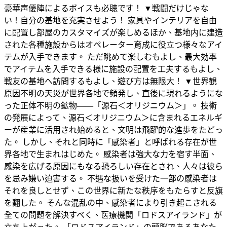
豪華声優陣によるボイスも必聴です！ ▼戦闘だけじゃな
い！自分の基地を充実させよう！ 家具やインテリアを自由
に配置し部屋のカスタマイズが楽しめるほか、基地内に建造
された各種施設からはオペレーター育成に役立つ様々なアイ
テムが入手できます。 ただ眺めて楽しむもよし、最大効率
でアイテムを入手できる様に施設の配置を工夫するもよし、
戦友の基地へ訪問するもよし、遊び方は無限大！ ▼世界観
原因不明の天災が世界各地で頻発し、直後に現れるようにな
った正体不明の鉱物――「源石＜オリジニウム＞」。 技術
の発展によって、源石＜オリジニウム＞に含まれるエネルギ
ーが産業に活用され始めると、文明は飛躍的な進歩をたどっ
た。 しかし、それと同時に「感染者」と呼ばれる存在が世
界各地で生まれはじめた。 感染者は強大な力を宿す半面、
感染を広げる原因にもなる恐ろしい存在とされ、人々は彼ら
を忌み嫌い迫害する。 不遇な扱いを受けた一部の感染者は
それを良しとせず、この世界に新たな秩序をもたらすと反旗
を翻した。 そんな混乱の中、感染者により引き起こされる
全ての問題を解決すべく、医療機関「ロドスアイランド」が