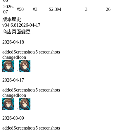
06
2026-
#50
#3
$2.3M
-
3
26
07
版本歷史
v
34.6.81
2026-04-17
商店頁面變更
2026-04-18
added
Screenshots
5
screenshots
changed
Icon
→
2026-04-17
added
Screenshots
5
screenshots
changed
Icon
→
2026-03-09
added
Screenshots
5
screenshots