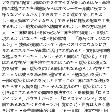
アを自由に配置し部屋のカスタマイズが楽しめるほか、基地
内に建造された各種施設からはオペレーター育成に役立つ
様々なアイテムが入手できます。 ただ眺めて楽しむもよ
し、最大効率でアイテムを入手できる様に施設の配置を工夫
するもよし、戦友の基地へ訪問するもよし、遊び方は無限
大！ ▼世界観 原因不明の天災が世界各地で頻発し、直後に
現れるようになった正体不明の鉱物――「源石＜オリジニウ
ム＞」。 技術の発展によって、源石＜オリジニウム＞に含
まれるエネルギーが産業に活用され始めると、文明は飛躍的
な進歩をたどった。 しかし、それと同時に「感染者」と呼
ばれる存在が世界各地で生まれはじめた。 感染者は強大な
力を宿す半面、感染を広げる原因にもなる恐ろしい存在とさ
れ、人々は彼らを忌み嫌い迫害する。 不遇な扱いを受けた
一部の感染者はそれを良しとせず、この世界に新たな秩序を
もたらすと反旗を翻した。 そんな混乱の中、感染者により
引き起こされる全ての問題を解決すべく、医療機関「ロドス
アイランド」が立ち上がった。 「ロドスアイランド」の頭
脳であるあなた＜ドクター＞が目覚めた時、世界は大きく動
き出す。 ▼豪華声優陣が出演！（五十音順） 浅倉杏美、阿