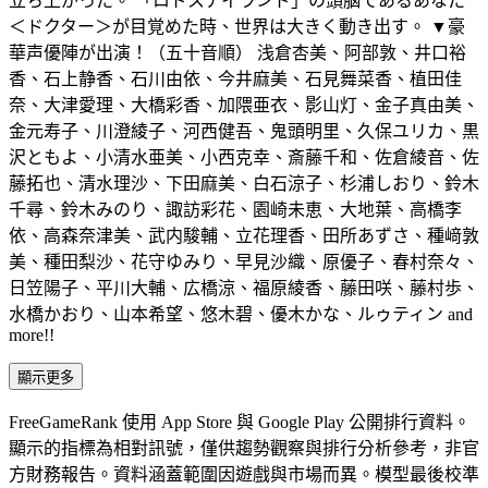
立ち上がった。 「ロドスアイランド」の頭脳であるあなた
＜ドクター＞が目覚めた時、世界は大きく動き出す。 ▼豪
華声優陣が出演！（五十音順） 浅倉杏美、阿部敦、井口裕
香、石上静香、石川由依、今井麻美、石見舞菜香、植田佳
奈、大津愛理、大橋彩香、加隈亜衣、影山灯、金子真由美、
金元寿子、川澄綾子、河西健吾、鬼頭明里、久保ユリカ、黒
沢ともよ、小清水亜美、小西克幸、斎藤千和、佐倉綾音、佐
藤拓也、清水理沙、下田麻美、白石涼子、杉浦しおり、鈴木
千尋、鈴木みのり、諏訪彩花、園崎未恵、大地葉、高橋李
依、高森奈津美、武内駿輔、立花理香、田所あずさ、種﨑敦
美、種田梨沙、花守ゆみり、早見沙織、原優子、春村奈々、
日笠陽子、平川大輔、広橋涼、福原綾香、藤田咲、藤村歩、
水橋かおり、山本希望、悠木碧、優木かな、ルゥティン and
more!!
顯示更多
FreeGameRank 使用 App Store 與 Google Play 公開排行資料。
顯示的指標為相對訊號，僅供趨勢觀察與排行分析參考，非官
方財務報告。資料涵蓋範圍因遊戲與市場而異。
模型最後校準