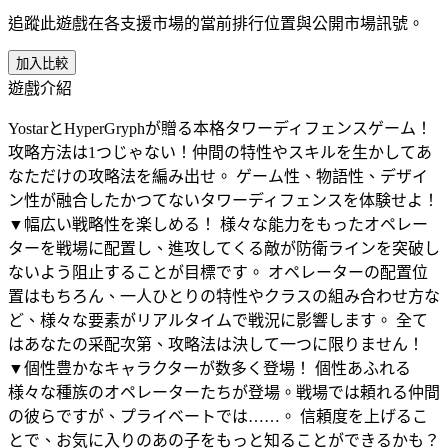
追蹤此遊戲在各支援市場的當前排行位置與公開市場訊號。
加入比較
遊戲介紹
YostarとHyperGryphが贈る本格タワーディフェンスゲーム！
攻略方法は1つじゃない！仲間の特性やスキルを生かしてあ
なただけの攻略法を編み出せ。 ゲーム性、物語性、デザイ
ン性が融合したかつてないタワーディフェンスを体験せよ！
▼幅広い戦略性を楽しめる！ 様々な能力をもったオペレー
ターを戦場に配置し、進攻してくる敵が防衛ラインを突破し
ないよう阻止することが目標です。 オペレーターの配置位
置はもちろん、一人ひとりの特性やクラスの組み合わせ方な
ど、様々な要素がリアルタイムで戦況に影響します。 全て
はあなたの采配次第、攻略法は決して一つに限りません！
▼個性豊かなキャラクターが数多く登場！ 個性あふれる
様々な種族のオペレーターたちが登場。戦場では頼れる仲間
の彼らですが、プライベートでは……。 信頼度を上げるこ
とで、お気に入りのあの子をもっと知ることができるかも？