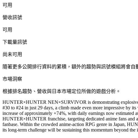
可用
營收訊號
可用
下載量訊號
尚未可用
隨著更多公開排行資料的累積，額外的趨勢與訊號模組將會自
市場洞察
根據排名趨勢、營收與日本市場定位所做的遊戲分析。
HUNTER×HUNTER NEN×SURVIVOR is demonstrating explosive growth i
#30 to #24 in just 29 days, a climb made even more impressive by its 
increase of approximately +74%, with daily earnings now estimated 
HUNTER×HUNTER franchise, targeting dedicated anime fans and action 
fanbase. Within the crowded anime-action RPG genre in Japan, HUN
its long-term challenge will be sustaining this momentum beyond the in