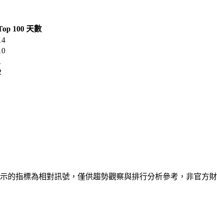
Top 100 天數
14
10
1
2
Play 公開排行資料。顯示的指標為相對訊號，僅供趨勢觀察與排行分析參