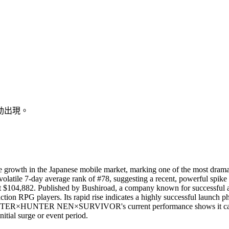
動出現。
n the Japanese mobile market, marking one of the most dramatic as
volatile 7-day average rank of #78, suggesting a recent, powerful spik
at $104,882. Published by Bushiroad, a company known for successful a
RPG players. Its rapid rise indicates a highly successful launch phas
TER×HUNTER NEN×SURVIVOR's current performance shows it can captur
itial surge or event period.