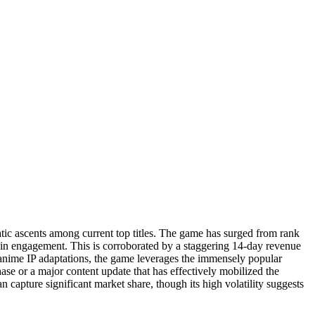
cents among current top titles. The game has surged from rank
e in engagement. This is corroborated by a staggering 14-day revenue
nime IP adaptations, the game leverages the immensely popular
e or a major content update that has effectively mobilized the
e significant market share, though its high volatility suggests