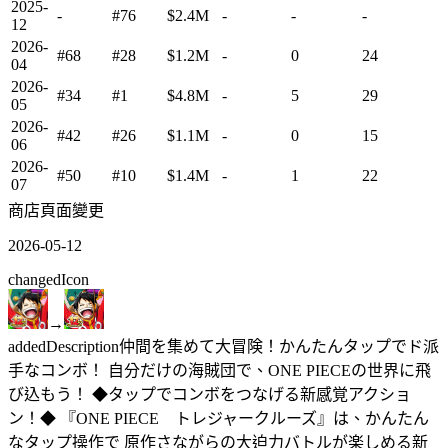
2025-
-
#76
$2.4M
-
-
-
12
2026-
#68
#28
$1.2M
-
0
24
04
2026-
#34
#1
$4.8M
-
5
29
05
2026-
#42
#26
$1.1M
-
0
15
06
2026-
#50
#10
$1.4M
-
1
22
07
商店頁面變更
2026-05-12
changed
Icon
→
added
Description
仲間を集めて大冒険！かんたんタップでド派
手なコンボ！ 自分だけの海賊団で、ONE PIECEの世界に飛
び込もう！ ◆タップでコンボをつなげる新感覚アクショ
ン！◆ 『ONE PIECE トレジャークルーズ』は、かんたん
なタップ操作で 原作さながらの大迫力バトルが楽しめる新