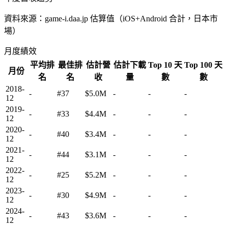
資料來源：game-i.daa.jp 估算值（iOS+Android 合計，日本市
場）
月度績效
平均排
最佳排
估計營
估計下載
Top 10 天
Top 100 天
月份
名
名
收
量
數
數
2018-
-
#37
$5.0M
-
-
-
12
2019-
-
#33
$4.4M
-
-
-
12
2020-
-
#40
$3.4M
-
-
-
12
2021-
-
#44
$3.1M
-
-
-
12
2022-
-
#25
$5.2M
-
-
-
12
2023-
-
#30
$4.9M
-
-
-
12
2024-
-
#43
$3.6M
-
-
-
12