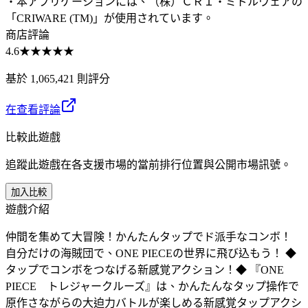
・本アプリケーションには、（株）ＣＲＩ・ミドルウェアの
「CRIWARE (TM)」が使用されています。
商店評論
4.6
★★★★★
基於 1,065,421 則評分
在查看評論
比較此遊戲
追蹤此遊戲在各支援市場的當前排行位置與公開市場訊號。
加入比較
遊戲介紹
仲間を集めて大冒険！かんたんタップでド派手なコンボ！
自分だけの海賊団で、ONE PIECEの世界に飛び込もう！ ◆
タップでコンボをつなげる新感覚アクション！◆ 『ONE
PIECE トレジャークルーズ』は、かんたんなタップ操作で
原作さながらの大迫力バトルが楽しめる新感覚タップアクシ