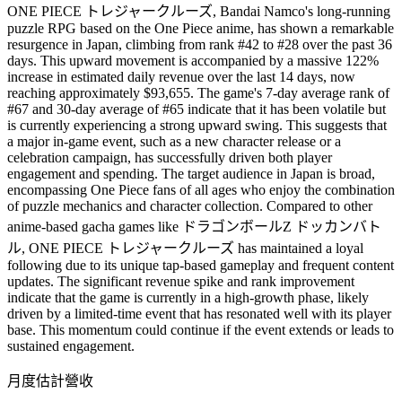
ONE PIECE トレジャークルーズ, Bandai Namco's long-running
puzzle RPG based on the One Piece anime, has shown a remarkable
resurgence in Japan, climbing from rank #42 to #28 over the past 36
days. This upward movement is accompanied by a massive 122%
increase in estimated daily revenue over the last 14 days, now
reaching approximately $93,655. The game's 7-day average rank of
#67 and 30-day average of #65 indicate that it has been volatile but
is currently experiencing a strong upward swing. This suggests that
a major in-game event, such as a new character release or a
celebration campaign, has successfully driven both player
engagement and spending. The target audience in Japan is broad,
encompassing One Piece fans of all ages who enjoy the combination
of puzzle mechanics and character collection. Compared to other
anime-based gacha games like ドラゴンボールZ ドッカンバト
ル, ONE PIECE トレジャークルーズ has maintained a loyal
following due to its unique tap-based gameplay and frequent content
updates. The significant revenue spike and rank improvement
indicate that the game is currently in a high-growth phase, likely
driven by a limited-time event that has resonated well with its player
base. This momentum could continue if the event extends or leads to
sustained engagement.
月度估計營收