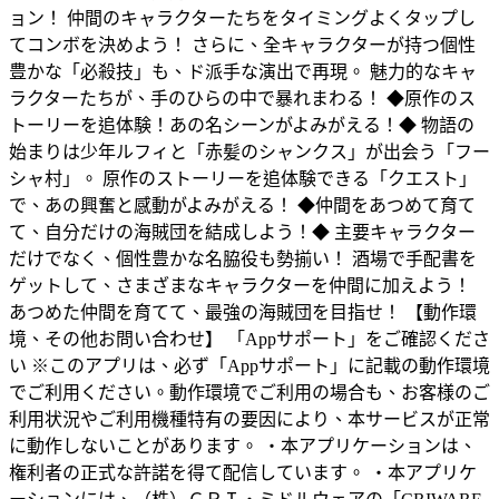
ョン！ 仲間のキャラクターたちをタイミングよくタップし
てコンボを決めよう！ さらに、全キャラクターが持つ個性
豊かな「必殺技」も、ド派手な演出で再現。 魅力的なキャ
ラクターたちが、手のひらの中で暴れまわる！ ◆原作のス
トーリーを追体験！あの名シーンがよみがえる！◆ 物語の
始まりは少年ルフィと「赤髪のシャンクス」が出会う「フー
シャ村」。 原作のストーリーを追体験できる「クエスト」
で、あの興奮と感動がよみがえる！ ◆仲間をあつめて育て
て、自分だけの海賊団を結成しよう！◆ 主要キャラクター
だけでなく、個性豊かな名脇役も勢揃い！ 酒場で手配書を
ゲットして、さまざまなキャラクターを仲間に加えよう！
あつめた仲間を育てて、最強の海賊団を目指せ！ 【動作環
境、その他お問い合わせ】 「Appサポート」をご確認くださ
い ※このアプリは、必ず「Appサポート」に記載の動作環境
でご利用ください。動作環境でご利用の場合も、お客様のご
利用状況やご利用機種特有の要因により、本サービスが正常
に動作しないことがあります。 ・本アプリケーションは、
権利者の正式な許諾を得て配信しています。 ・本アプリケ