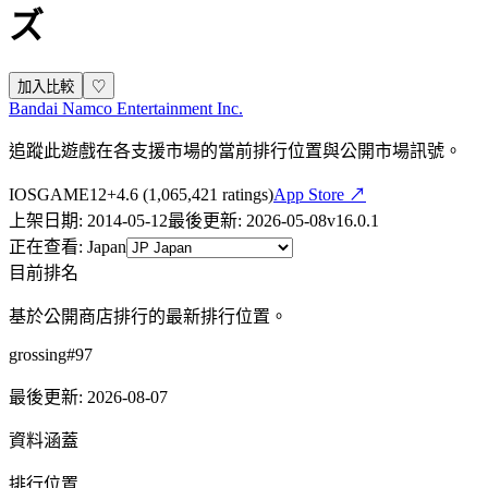
ズ
加入比較
♡
Bandai Namco Entertainment Inc.
追蹤此遊戲在各支援市場的當前排行位置與公開市場訊號。
IOS
GAME
12+
4.6
(
1,065,421
ratings)
App Store ↗
上架日期
:
2014-05-12
最後更新
:
2026-05-08
v
16.0.1
正在查看
:
Japan
目前排名
基於公開商店排行的最新排行位置。
grossing
#
97
最後更新
:
2026-08-07
資料涵蓋
排行位置