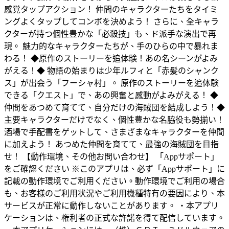
感覚タップアクション！ 仲間のキャラクターたちをタイミ
ングよくタップしてコンボを決めよう！ さらに、全キャラ
クターが持つ個性豊かな「必殺技」も、ド派手な演出で再
現。 魅力的なキャラクターたちが、手のひらの中で暴れま
わる！ ◆原作のストーリーを追体験！あの名シーンがよみ
がえる！◆ 物語の始まりは少年ルフィと「赤髪のシャンク
ス」が出会う「フーシャ村」。 原作のストーリーを追体験
できる「クエスト」で、あの興奮と感動がよみがえる！ ◆
仲間をあつめて育てて、自分だけの海賊団を結成しよう！◆
主要キャラクターだけでなく、個性豊かな名脇役も勢揃い！
酒場で手配書をゲットして、さまざまなキャラクターを仲間
に加えよう！ あつめた仲間を育てて、最強の海賊団を目指
せ！ 【動作環境、その他お問い合わせ】 「Appサポート」
をご確認ください ※このアプリは、必ず「Appサポート」に
記載の動作環境でご利用ください。動作環境でご利用の場合
も、お客様のご利用状況やご利用機種特有の要因により、本
サービスが正常に動作しないことがあります。 ・本アプリ
ケーションは、権利者の正式な許諾を得て配信しています。