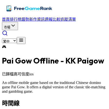
首頁
排行榜
趨勢
新作資訊
週報
比較
追蹤清單
市場
🎮
Pai Gow Offline - KK Paigow
已歸檔
高可信度
ios
An offline mobile game based on the traditional Chinese domino
game Pai Gow. It offers a digital version of the classic tile-matching
and gambling game.
時間線