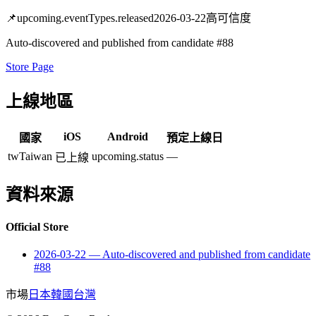
📌
upcoming.eventTypes.released
2026-03-22
高可信度
Auto-discovered and published from candidate #88
Store Page
上線地區
iOS
Android
國家
預定上線日
tw
Taiwan
upcoming.status
—
已上線
資料來源
Official Store
2026-03-22
—
Auto-discovered and published from candidate
#88
市場
日本
韓國
台灣