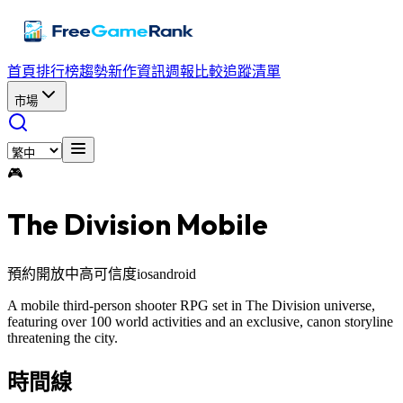
首頁
排行榜
趨勢
新作資訊
週報
比較
追蹤清單
市場
🎮
The Division Mobile
預約開放中
高可信度
ios
android
A mobile third-person shooter RPG set in The Division universe,
featuring over 100 world activities and an exclusive, canon storyline
threatening the city.
時間線