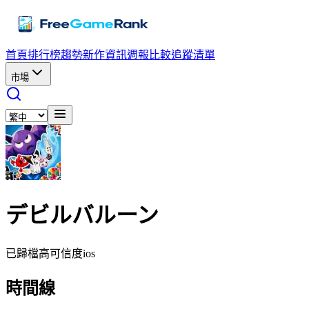
首頁
排行榜
趨勢
新作資訊
週報
比較
追蹤清單
市場
デビルバルーン
已歸檔
高可信度
ios
時間線