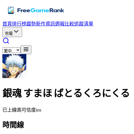
首頁
排行榜
趨勢
新作資訊
週報
比較
追蹤清單
市場
銀魂 すまほ ばとるくろにくる
已上線
高可信度
ios
時間線