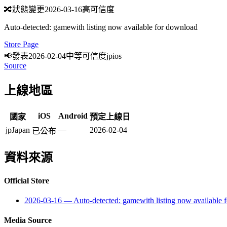
🔀
狀態變更
2026-03-16
高可信度
Auto-detected: gamewith listing now available for download
Store Page
📢
發表
2026-02-04
中等可信度
jp
ios
Source
上線地區
iOS
Android
國家
預定上線日
jp
Japan
—
2026-02-04
已公布
資料來源
Official Store
2026-03-16
—
Auto-detected: gamewith listing now available 
Media Source