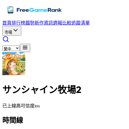
首頁
排行榜
趨勢
新作資訊
週報
比較
追蹤清單
市場
サンシャイン牧場2
已上線
高可信度
ios
時間線