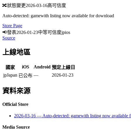
🔀
狀態變更
2026-03-16
高可信度
Auto-detected: gamewith listing now available for download
Store Page
📢
發表
2026-01-23
中等可信度
jp
ios
Source
上線地區
iOS
Android
國家
預定上線日
jp
Japan
—
2026-01-23
已公布
資料來源
Official Store
2026-03-16
—
Auto-detected: gamewith listing now available 
Media Source