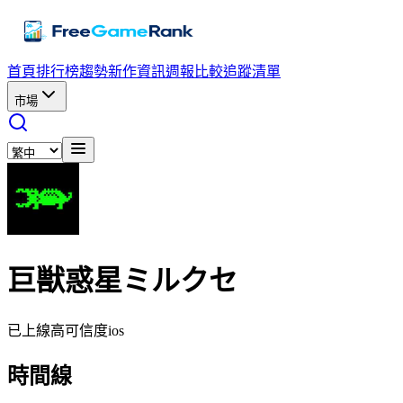
首頁
排行榜
趨勢
新作資訊
週報
比較
追蹤清單
市場
巨獣惑星ミルクセ
已上線
高可信度
ios
時間線