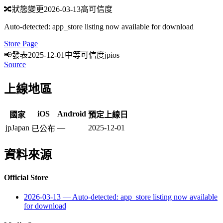
🔀
狀態變更
2026-03-13
高可信度
Auto-detected: app_store listing now available for download
Store Page
📢
發表
2025-12-01
中等可信度
jp
ios
Source
上線地區
iOS
Android
國家
預定上線日
jp
Japan
—
2025-12-01
已公布
資料來源
Official Store
2026-03-13
—
Auto-detected: app_store listing now available
for download