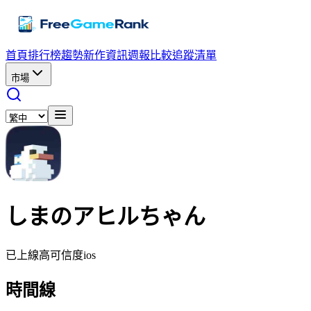
首頁
排行榜
趨勢
新作資訊
週報
比較
追蹤清單
市場
しまのアヒルちゃん
已上線
高可信度
ios
時間線