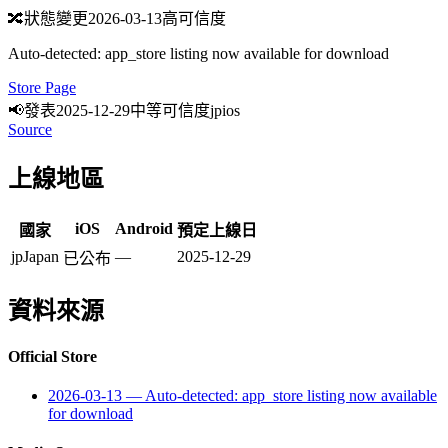
🔀
狀態變更
2026-03-13
高可信度
Auto-detected: app_store listing now available for download
Store Page
📢
發表
2025-12-29
中等可信度
jp
ios
Source
上線地區
iOS
Android
國家
預定上線日
jp
Japan
—
2025-12-29
已公布
資料來源
Official Store
2026-03-13
—
Auto-detected: app_store listing now available
for download